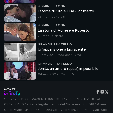
UOMINI E DONNE
Esterna di Ciro e Elisa - 27 marzo
26 mar | Canale 5
UOMINI E DONNE
La storia di Agnese e Roberto
29 mag | Canale 5
GRANDE FRATELLO
Un'apparizione a luci spente
31 ott 2025 | Mediaset Extra
GRANDE FRATELLO
Jonita: un amore (quasi) impossibile
04 nov 2025 | Canale 5
Copyright ©1999-2026 RTI Business Digital - RTI S.p.A.: p. iva
03976881007 - Sede legale: Largo del Nazareno 8, 00187 Roma.
Uffici: Viale Europa 46, 20093 Cologno Monzese (MI) - Cap. Soc.