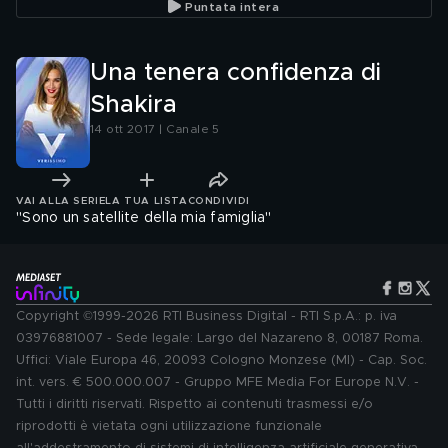
Puntata intera
Una tenera confidenza di
Shakira
14 ott 2017 | Canale 5
VAI ALLA SERIE
LA TUA LISTA
CONDIVIDI
"Sono un satellite della mia famiglia"
Copyright ©1999-2026 RTI Business Digital - RTI S.p.A.: p. iva
03976881007 - Sede legale: Largo del Nazareno 8, 00187 Roma.
Uffici: Viale Europa 46, 20093 Cologno Monzese (MI) - Cap. Soc.
int. vers. € 500.000.007 - Gruppo MFE Media For Europe N.V. -
Tutti i diritti riservati. Rispetto ai contenuti trasmessi e/o
riprodotti è vietata ogni utilizzazione funzionale