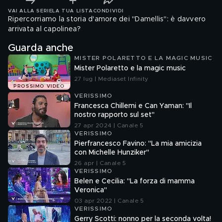
VAI ALLA SERIE
LA TUA LISTA
CONDIVIDI
Ripercorriamo la storia d'amore dei "Damellis": è davvero
arrivata al capolinea?
Guarda anche
MISTER POLARETTO E LA MAGIC MUSIC
Mister Polaretto e la magic music
27 lug | Mediaset Infinity
PROSSIMO VIDEO
VERISSIMO
Francesca Chillemi e Can Yaman: "Il
nostro rapporto sul set"
27 apr 2024 | Canale 5
VERISSIMO
Pierfrancesco Favino: "La mia amicizia
con Michelle Hunziker"
26 apr | Canale 5
VERISSIMO
Belen e Cecilia: "La forza di mamma
Veronica"
03 apr 2022 | Canale 5
VERISSIMO
Gerry Scotti: nonno per la seconda volta!