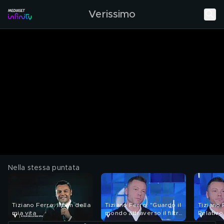
Verissimo
Nella stessa puntata
Tiziano Ferro: il film della
Tiziano Ferro: "Guardo il
Tiziano 
mia vita
mondo attraverso il filtro
Relativo
delle mie cicatrici"
della sv