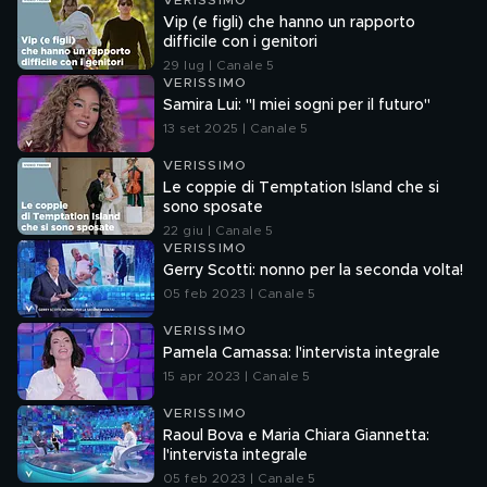
VERISSIMO
Vip (e figli) che hanno un rapporto
difficile con i genitori
29 lug | Canale 5
VERISSIMO
Samira Lui: "I miei sogni per il futuro"
13 set 2025 | Canale 5
VERISSIMO
Le coppie di Temptation Island che si
sono sposate
22 giu | Canale 5
VERISSIMO
Gerry Scotti: nonno per la seconda volta!
05 feb 2023 | Canale 5
VERISSIMO
Pamela Camassa: l'intervista integrale
15 apr 2023 | Canale 5
VERISSIMO
Raoul Bova e Maria Chiara Giannetta:
l'intervista integrale
05 feb 2023 | Canale 5