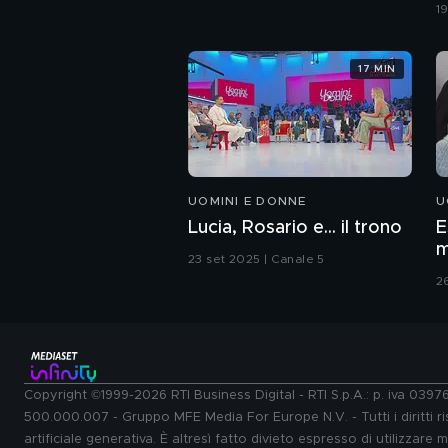
c
1
17 MIN
UOMINI E DONNE
U
Lucia, Rosario e... il trono
E
m
23 set 2025 | Canale 5
2
Copyright ©1999-2026 RTI Business Digital - RTI S.p.A.: p. iva 039
500.000.007 - Gruppo MFE Media For Europe N.V. - Tutti i diritti ris
artificiale generativa. È altresì fatto divieto espresso di utilizzare