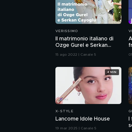
VERISSIMO
V
Il matrimonio italiano di
A
Ozge Gurel e Serkan
f
Cayoglu
p
15 ago 2022 | Canale 5
0
4 MIN
X-STYLE
G
Lancome Idole House
I
s
19 mar 2025 | Canale 5