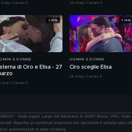
oreografia
Grande Fratello VIP
9 mag | Canale 5
20 mag | Canale 5
3 MIN
7 MIN
OMINI E DONNE
UOMINI E DONNE
sterna di Ciro e Elisa - 27
Ciro sceglie Elisa
arzo
26 mag | Canale 5
6 mar | Canale 5
76881007 - Sede legale: Largo del Nazareno 8, 00187 Roma. Uffici: Vial
ervati. Rispetto ai contenuti trasmessi e/o riprodotti è vietata ogni uti
 mezzi automatizzati di data scraping.