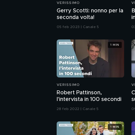
VERISSIMO
V
Gerry Scotti: nonno per la
B
seconda volta!
i
05 feb 2023 | Canale 5
0
1 MIN
VERISSIMO
V
Robert Pattinson,
C
l'intervista in 100 secondi
s
28 feb 2022 | Canale 5
0
1 MIN