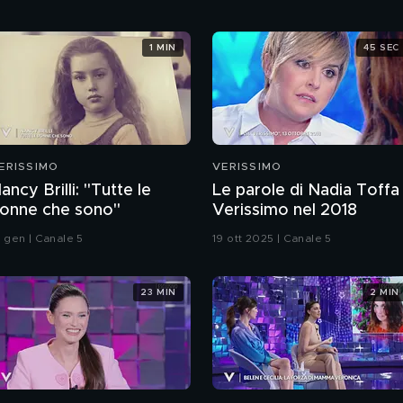
1 MIN
45 SEC
ERISSIMO
VERISSIMO
ancy Brilli: "Tutte le
Le parole di Nadia Toffa
onne che sono"
Verissimo nel 2018
8 gen | Canale 5
19 ott 2025 | Canale 5
23 MIN
2 MIN