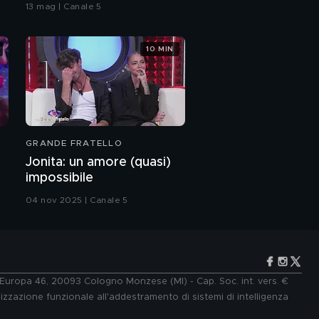
bacio
13 mag | Canale 5
discomusic e della tv
10 MIN
Amanda Lear e il suo
rapporto con l'età
Amanda international
GRANDE FRATELLO
Amanda Lear e il
Jonita: un amore (quasi)
desiderio di diventare
impossibile
mamma
04 nov 2025 | Canale 5
Amanda Lear ricorda il
marito Alain
Amanda Lear ringrazia
i suoi fan
e Europa 46, 20093 Cologno Monzese (MI) - Cap. Soc. int. vers. €
lizzazione funzionale all'addestramento di sistemi di intelligenza
Marco, fan di Amanda