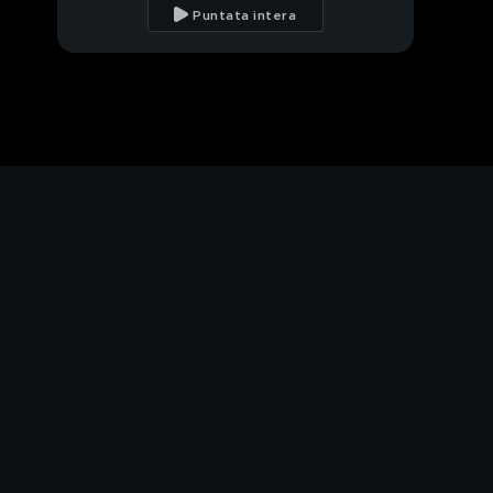
sua adorata mamma
Puntata intera
Teo Teocoli ricorda il
padre
Teo Teocoli e il
rapporto con sua
madre
Teo Teocoli racconta
del funerale del padre
Teo Teocoli: i miei
esordi nella musica
Il best of di Teo
Teocoli
Teo Teocoli:
"Caccamo è stato il