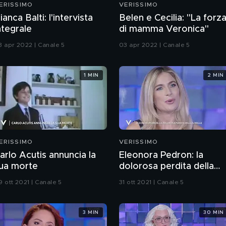
ERISSIMO
VERISSIMO
ianca Balti: l'intervista
Belen e Cecilia: "La forz
ntegrale
di mamma Veronica"
3 apr 2022 | Canale 5
03 apr 2022 | Canale 5
1 MIN
2 MIN
ERISSIMO
VERISSIMO
arlo Acutis annuncia la
Eleonora Pedron: la
ua morte
dolorosa perdita della
sorella
9 ott 2021 | Canale 5
31 ott 2021 | Canale 5
3 MIN
30 MIN