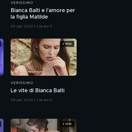
VERISSIMO
Teo Teocoli e Gene
a
Bianca Balti e l'amore per
Gnocchi: la nostra
la figlia Matilde
amicizia
03 apr 2022 | Canale 5
Il best of di Teo
Teocoli e Gene
Gnocchi
2 MIN
Amanda Lear:
l'intervista integrale
Amanda Lear: la mia
vita durante il
VERISSIMO
lockdown
Le vite di Bianca Balti
Amanda racconta
Amanda
03 apr 2022 | Canale 5
Amanda Lear: la mia
infanzia
3 MIN