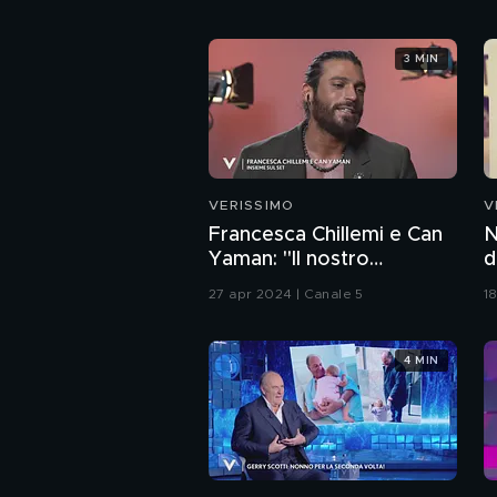
3 MIN
VERISSIMO
V
Francesca Chillemi e Can
N
Yaman: "Il nostro
d
rapporto sul set"
27 apr 2024 | Canale 5
1
4 MIN