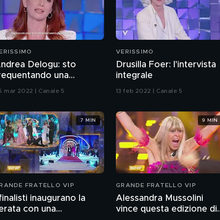
ERISSIMO
VERISSIMO
ndrea Delogu: sto
Drusilla Foer: l'intervista
requentando una
integrale
ersona
5 mar 2022 | Canale 5
13 feb 2022 | Canale 5
7 MIN
9 MIN
RANDE FRATELLO VIP
GRANDE FRATELLO VIP
 finalisti inaugurano la
Alessandra Mussolini
erata con una
vince questa edizione di