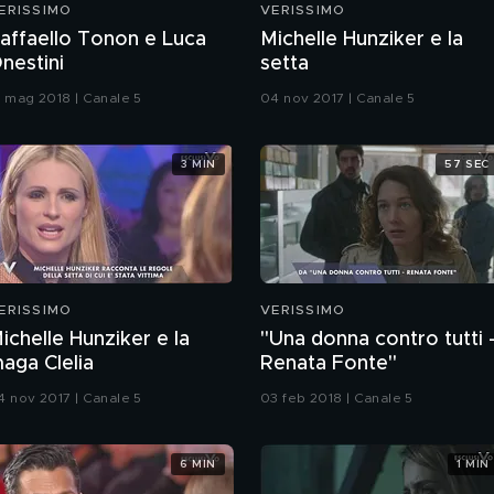
ERISSIMO
VERISSIMO
affaello Tonon e Luca
Michelle Hunziker e la
nestini
setta
9 mag 2018 | Canale 5
04 nov 2017 | Canale 5
3 MIN
57 SEC
ERISSIMO
VERISSIMO
ichelle Hunziker e la
"Una donna contro tutti 
aga Clelia
Renata Fonte"
4 nov 2017 | Canale 5
03 feb 2018 | Canale 5
6 MIN
1 MIN