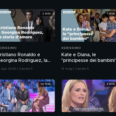
2 MIN
1 MIN
ERISSIMO
VERISSIMO
ristiano Ronaldo e
Kate e Diana, le
eorgina Rodriguez, la
"principesse dei bambini
toria d'amore
2 ago 2025 | Canale 5
14 mag | Canale 5
10 MIN
4 MIN