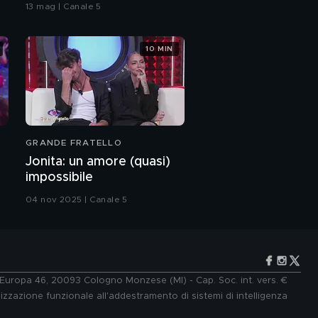
bacio
13 mag | Canale 5
10 MIN
GRANDE FRATELLO
Jonita: un amore (quasi)
impossibile
04 nov 2025 | Canale 5
e Europa 46, 20093 Cologno Monzese (MI) - Cap. Soc. int. vers. €
lizzazione funzionale all'addestramento di sistemi di intelligenza