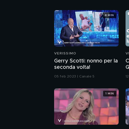
4 MIN
VERISSIMO
V
Gerry Scotti: nonno per la
C
seconda volta!
G
s
05 feb 2023 | Canale 5
1
1 MIN