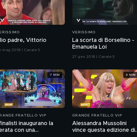
ERISSIMO
VERISSIMO
io padre, Vittorio
La scorta di Borsellino -
Emanuela Loi
6 mag 2018 | Canale 5
27 gen 2018 | Canale 5
7 MIN
9 MIN
RANDE FRATELLO VIP
GRANDE FRATELLO VIP
 finalisti inaugurano la
Alessandra Mussolini
erata con una
vince questa edizione di