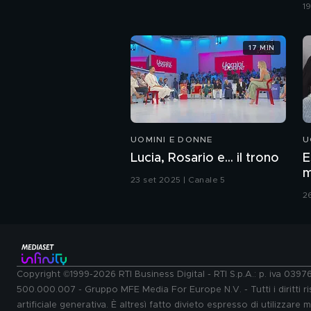
c
1
17 MIN
UOMINI E DONNE
U
Lucia, Rosario e... il trono
E
m
23 set 2025 | Canale 5
2
Copyright ©1999-2026 RTI Business Digital - RTI S.p.A.: p. iva 039
500.000.007 - Gruppo MFE Media For Europe N.V. - Tutti i diritti ris
artificiale generativa. È altresì fatto divieto espresso di utilizzare