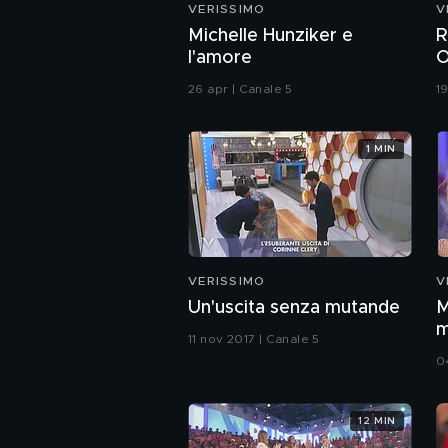
VERISSIMO
V
Michelle Hunziker e
R
l'amore
O
26 apr | Canale 5
1
1 MIN
VERISSIMO
V
Un'uscita senza mutande
M
m
11 nov 2017 | Canale 5
0
12 MIN