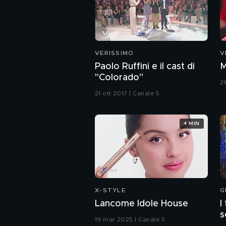
VERISSIMO
V
Paolo Ruffini e il cast di
M
"Colorado"
2
21 ott 2017 | Canale 5
4 MIN
X-STYLE
G
Lancome Idole House
I
s
19 mar 2025 | Canale 5