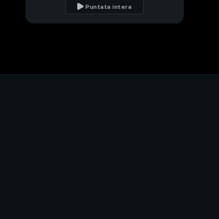
Puntata intera
Alessia Mancini
Segretucci da isolani
Una rinascita per Nino
Formicola
Giri di valzer