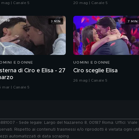
oreografia
Grande Fratello VIP
9 mag | Canale 5
20 mag | Canale 5
3 MIN
7 MIN
OMINI E DONNE
UOMINI E DONNE
sterna di Ciro e Elisa - 27
Ciro sceglie Elisa
arzo
26 mag | Canale 5
6 mar | Canale 5
76881007 - Sede legale: Largo del Nazareno 8, 00187 Roma. Uffici: Vial
ervati. Rispetto ai contenuti trasmessi e/o riprodotti è vietata ogni uti
 mezzi automatizzati di data scraping.