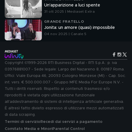
Un'apparizione a luci spente
31 ott 2025 | Mediaset Extra
GRANDE FRATELLO
Jonita: un amore (quasi) impossibile
04 nov 2025 | Canale 5
Copyright ©1999-2026 RTI Business Digital - RTI S.p.A.: p. iva
03976881007 - Sede legale: Largo del Nazareno 8, 00187 Roma.
Uffici: Viale Europa 46, 20093 Cologno Monzese (MI) - Cap. Soc.
int. vers. € 500.000.007 - Gruppo MFE Media For Europe N.V. -
Tutti i diritti riservati. Rispetto ai contenuti trasmessi e/o
riprodotti è vietata ogni utilizzazione funzionale
all'addestramento di sistemi di intelligenza artificiale generativa.
È altresì fatto divieto espresso di utilizzare mezzi automatizzati
di data scraping.
Termini di servizio
Recedi dai servizi a pagamento
Comitato Media e Minori
Parental Control