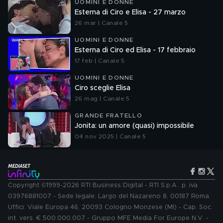
UOMINI E DONNE
Esterna di Ciro e Elisa - 27 marzo
26 mar | Canale 5
UOMINI E DONNE
Esterna di Ciro ed Elisa - 17 febbraio
17 feb | Canale 5
UOMINI E DONNE
Ciro sceglie Elisa
26 mag | Canale 5
GRANDE FRATELLO
Jonita: un amore (quasi) impossibile
04 nov 2025 | Canale 5
Copyright ©1999-2026 RTI Business Digital - RTI S.p.A.: p. iva
03976881007 - Sede legale: Largo del Nazareno 8, 00187 Roma.
Uffici: Viale Europa 46, 20093 Cologno Monzese (MI) - Cap. Soc.
int. vers. € 500.000.007 - Gruppo MFE Media For Europe N.V. -