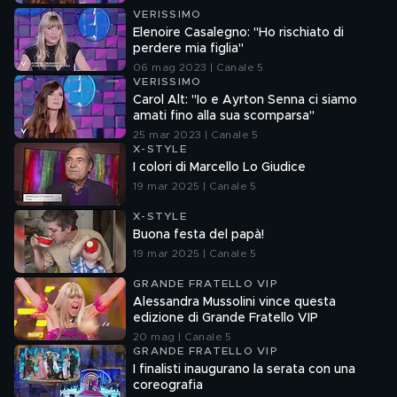
VERISSIMO
Elenoire Casalegno: "Ho rischiato di
perdere mia figlia"
06 mag 2023 | Canale 5
VERISSIMO
Carol Alt: "Io e Ayrton Senna ci siamo
amati fino alla sua scomparsa"
25 mar 2023 | Canale 5
X-STYLE
I colori di Marcello Lo Giudice
19 mar 2025 | Canale 5
X-STYLE
Buona festa del papà!
19 mar 2025 | Canale 5
GRANDE FRATELLO VIP
Alessandra Mussolini vince questa
edizione di Grande Fratello VIP
20 mag | Canale 5
GRANDE FRATELLO VIP
I finalisti inaugurano la serata con una
coreografia