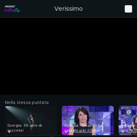
Verissimo
Nella stessa puntata
Giorgia: 30 anni di
Giorgia: "Quando ho
Giorgia:
successi
cantato per il Papa"
mio rit