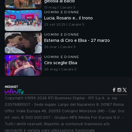
gelosia al bacio
13 mag | Canale 5
UOMINI E DONNE
Lucia, Rosario e... il trono
23 set 2025 | Canale 5
UOMINI E DONNE
Esterna di Ciro e Elisa - 27 marzo
26 mar | Canale 5
UOMINI E DONNE
Ciro sceglie Elisa
26 mag | Canale 5
Copyright ©1999-2026 RTI Business Digital - RTI S.p.A.: p. iva
03976881007 - Sede legale: Largo del Nazareno 8, 00187 Roma.
Uffici: Viale Europa 46, 20093 Cologno Monzese (MI) - Cap. Soc.
int. vers. € 500.000.007 - Gruppo MFE Media For Europe N.V. -
Tutti i diritti riservati. Rispetto ai contenuti trasmessi e/o
riprodotti è vietata ogni utilizzazione funzionale