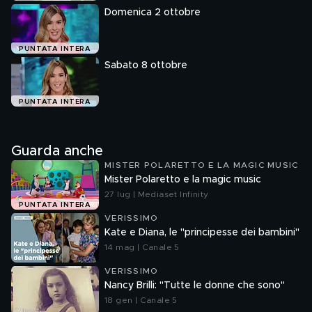
Domenica 2 ottobre
PUNTATA INTERA
Sabato 8 ottobre
PUNTATA INTERA
Guarda anche
MISTER POLARETTO E LA MAGIC MUSIC
Mister Polaretto e la magic music
27 lug | Mediaset Infinity
PUNTATA INTERA
VERISSIMO
Kate e Diana, le "principesse dei bambini"
14 mag | Canale 5
VERISSIMO
Nancy Brilli: "Tutte le donne che sono"
18 gen | Canale 5