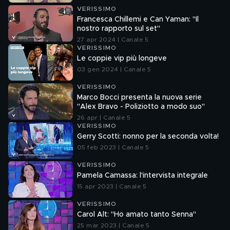
VERISSIMO
Francesca Chillemi e Can Yaman: "Il
nostro rapporto sul set"
27 apr 2024 | Canale 5
VERISSIMO
Le coppie vip più longeve
03 gen 2024 | Canale 5
VERISSIMO
Marco Bocci presenta la nuova serie
"Alex Bravo - Poliziotto a modo suo"
26 apr | Canale 5
VERISSIMO
Gerry Scotti: nonno per la seconda volta!
05 feb 2023 | Canale 5
VERISSIMO
Pamela Camassa: l'intervista integrale
15 apr 2023 | Canale 5
VERISSIMO
Carol Alt: "Ho amato tanto Senna"
25 mar 2023 | Canale 5