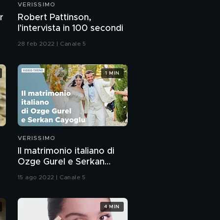
VERISSIMO
Ronn Moss: le mie
r
Robert Pattinson,
canzoni
l'intervista in 100 secondi
PROSSIMO VIDEO
28 feb 2022 | Canale 5
Un estratto dal film
"Viaggio a sorpresa"
1 MIN
Ronn Moss:
riprendiamoci il piacere
di vivere
Nancy Brilli: l'intervista
integrale
VERISSIMO
Il matrimonio italiano di
Nancy Brilli: cosa è
Ozge Gurel e Serkan
successo a Venezia
Cayoglu
15 ago 2022 | Canale 5
Nancy racconta Nancy
4 MIN