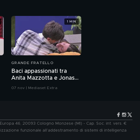
suo nuovo brano
"Nuvole di zanzare"
1 MIN
Gaia: l'intervista
integrale
Gaia e la crisi di
Sanremo 2021
GRANDE FRATELLO
Gaia racconta il suo
Baci appassionati tra
percorso di
Anita Mazzotta e Jonas
psicoterapia
Pepe
07 nov | Mediaset Extra
Gaia alla
manifestazione per il
ddl Zan, 2021
Gaia: il mio impegno
per le battaglie sociali
e Europa 46, 20093 Cologno Monzese (MI) - Cap. Soc. int. vers. €
lizzazione funzionale all'addestramento di sistemi di intelligenza
Gaia e il rapporto con il