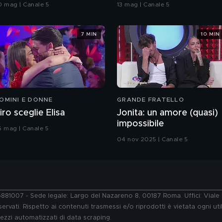
rande Fratello VIP
bacio
0 mag | Canale 5
13 mag | Canale 5
7 MIN
10 MIN
OMINI E DONNE
GRANDE FRATELLO
iro sceglie Elisa
Jonita: un amore (quasi)
impossibile
6 mag | Canale 5
04 nov 2025 | Canale 5
76881007 - Sede legale: Largo del Nazareno 8, 00187 Roma. Uffici: Vial
ervati. Rispetto ai contenuti trasmessi e/o riprodotti è vietata ogni uti
 mezzi automatizzati di data scraping.