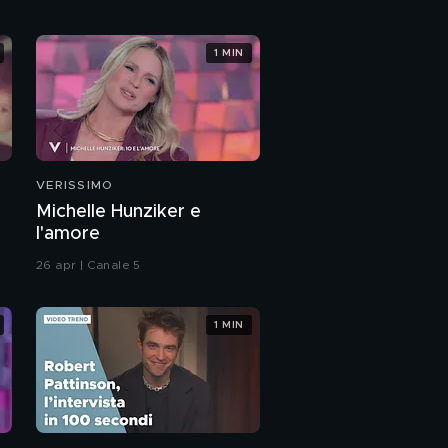
Ronn Moss: la mia vita
1 MIN
ai tempi di Beautiful
Riviviamo i momenti
salienti di Beautiful
Ronn Moss: i baci di
VERISSIMO
Beautiful
Michelle Hunziker e
l'amore
Ronn Moss: l'incidente
26 apr | Canale 5
che mi ha cambiato la
vita
1 MIN
Ronn Moss: la sorpresa
della moglie Devin
Ronn Moss e la
moglie: amore senza
confini