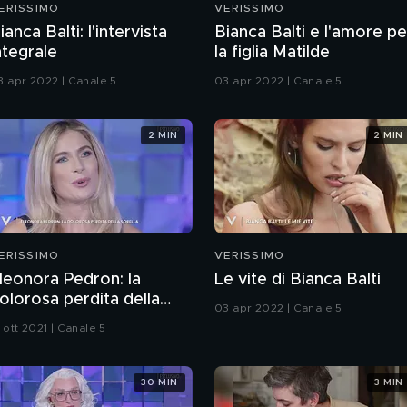
ERISSIMO
VERISSIMO
ianca Balti: l'intervista
Bianca Balti e l'amore pe
ntegrale
la figlia Matilde
3 apr 2022 | Canale 5
03 apr 2022 | Canale 5
2 MIN
2 MIN
ERISSIMO
VERISSIMO
leonora Pedron: la
Le vite di Bianca Balti
olorosa perdita della
03 apr 2022 | Canale 5
orella
 ott 2021 | Canale 5
30 MIN
3 MIN