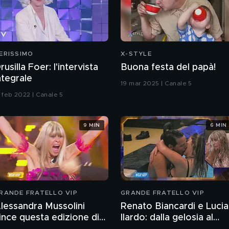
ERISSIMO
X-STYLE
rusilla Foer: l'intervista
Buona festa del papà!
ntegrale
19 mar 2025 | Canale 5
3 feb 2022 | Canale 5
9 MIN
6 MIN
RANDE FRATELLO VIP
GRANDE FRATELLO VIP
lessandra Mussolini
Renato Biancardi e Lucia
ince questa edizione di
Ilardo: dalla gelosia al