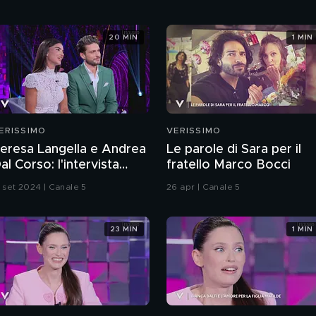
20 MIN
1 MIN
ERISSIMO
VERISSIMO
eresa Langella e Andrea
Le parole di Sara per il
al Corso: l'intervista
fratello Marco Bocci
ntegrale
1 set 2024 | Canale 5
26 apr | Canale 5
23 MIN
1 MIN