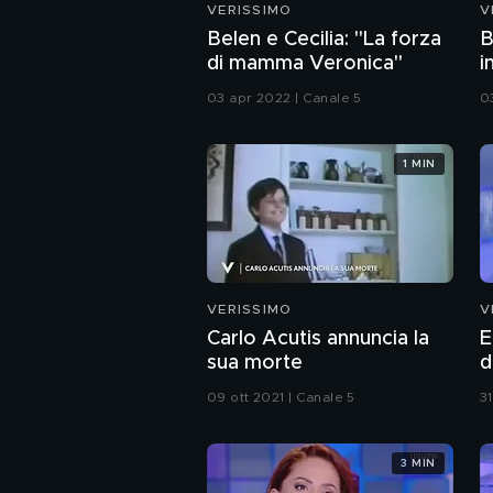
VERISSIMO
V
Belen e Cecilia: "La forza
B
di mamma Veronica"
i
03 apr 2022 | Canale 5
0
1 MIN
VERISSIMO
V
Carlo Acutis annuncia la
E
sua morte
d
s
09 ott 2021 | Canale 5
31
3 MIN