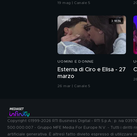
coreografia
G
19 mag | Canale 5
2
3 MIN
UOMINI E DONNE
U
Esterna di Ciro e Elisa - 27
C
marzo
2
26 mar | Canale 5
Copyright ©1999-2026 RTI Business Digital - RTI S.p.A.: p. iva 039
500.000.007 - Gruppo MFE Media For Europe N.V. - Tutti i diritti ris
artificiale generativa. È altresì fatto divieto espresso di utilizzare