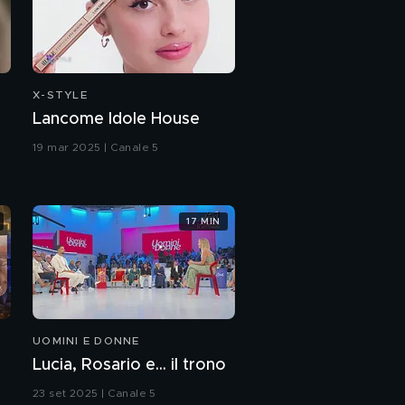
Nancy Brilli: "Mio figlio è
il mio miracolo"
Nancy Brilli: la malattia
che mi ha colpito
X-STYLE
Lancome Idole House
Nancy Brilli: la
19 mar 2025 | Canale 5
separazione dal mio
compagno
Nancy Brilli: il mio
17 MIN
rapporto con l'amore
Nancy Brilli: prova
d'attrice
Nancy Brilli: non lavoro
UOMINI E DONNE
in televisione da 6 anni
Lucia, Rosario e... il trono
23 set 2025 | Canale 5
Gaia si esibisce con il