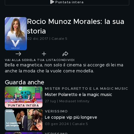
Puntata intera
Rocio Munoz Morales: la sua
storia
02 dic 2017 | Canale 5
VAI ALLA SERIE
LA TUA LISTA
CONDIVIDI
Bella e magnetica, non solo il cinema si accorge di lei ma
anche la moda che la vuole come modella.
Guarda anche
MISTER POLARETTO E LA MAGIC MUSIC
Mister Polaretto e la magic music
27 lug | Mediaset Infinity
PUNTATA INTERA
VERISSIMO
Le coppie vip più longeve
03 gen 2024 | Canale 5