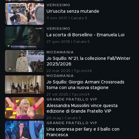
VERISSIMO
Un'uscita senza mutande
11 nov 2017 | Canale 5
VERISSIMO
La scorta di Borsellino - Emanuela Loi
27 gen 2018 | Canale 5
MODAMANIA
Jo Squillo: N°21, la collezione Fall/Winter
2025/2026
22 mar 2025 | Tgcom24
MODAMANIA
Jo Squillo: Giorgio Armani Crossroads
torna con una nuova stagione
27 ott 2025 | Tgcom24
GRANDE FRATELLO VIP
Alessandra Mussolini vince questa
edizione di Grande Fratello VIP
20 mag | Canale 5
GRANDE FRATELLO VIP
Una sorpresa per Ilary e il ballo con
Francesca