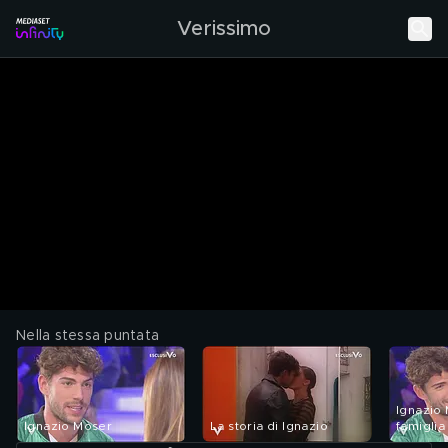
Verissimo
Nella stessa puntata
Ignazio 
Ignazio Moser
La storia di Ignazio
famiglia