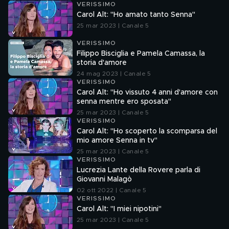
VERISSIMO
Carol Alt: "Ho amato tanto Senna"
25 mar 2023 | Canale 5
VERISSIMO
Filippo Bisciglia e Pamela Camassa, la
storia d'amore
24 mag 2023 | Canale 5
VERISSIMO
Carol Alt: "Ho vissuto 4 anni d'amore con
senna mentre ero sposata"
25 mar 2023 | Canale 5
VERISSIMO
Carol Alt: "Ho scoperto la scomparsa del
mio amore Senna in tv"
25 mar 2023 | Canale 5
VERISSIMO
Lucrezia Lante della Rovere parla di
Giovanni Malagò
02 ott 2022 | Canale 5
VERISSIMO
Carol Alt: "I miei nipotini"
25 mar 2023 | Canale 5