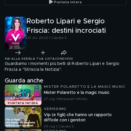
Puntata intera
Roberto Lipari e Sergio
Friscia: destini incrociati
03 dic 2022 | Canale 5
VAI ALLA SERIE
LA TUA LISTA
CONDIVIDI
Guardiamo i momenti più belli di Roberto Lipari e Sergio
Friscia a "Striscia la Notizia".
Guarda anche
MISTER POLARETTO E LA MAGIC MUSIC
Mister Polaretto e la magic music
27 lug | Mediaset Infinity
PUNTATA INTERA
VERISSIMO
Vip (e figli) che hanno un rapporto
difficile con i genitori
29 lug | Canale 5