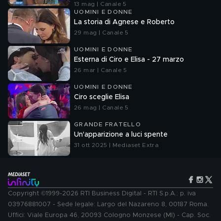
13 mag | Canale 5
UOMINI E DONNE
La storia di Agnese e Roberto
29 mag | Canale 5
UOMINI E DONNE
Esterna di Ciro e Elisa - 27 marzo
26 mar | Canale 5
UOMINI E DONNE
Ciro sceglie Elisa
26 mag | Canale 5
GRANDE FRATELLO
Un'apparizione a luci spente
31 ott 2025 | Mediaset Extra
Copyright ©1999-2026 RTI Business Digital - RTI S.p.A.: p. iva
03976881007 - Sede legale: Largo del Nazareno 8, 00187 Roma.
Uffici: Viale Europa 46, 20093 Cologno Monzese (MI) - Cap. Soc.