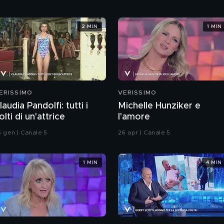
2 MIN
1 MIN
ERISSIMO
VERISSIMO
laudia Pandolfi: tutti i
Michelle Hunziker e
olti di un'attrice
l'amore
5 gen | Canale 5
26 apr | Canale 5
1 MIN
4 MIN