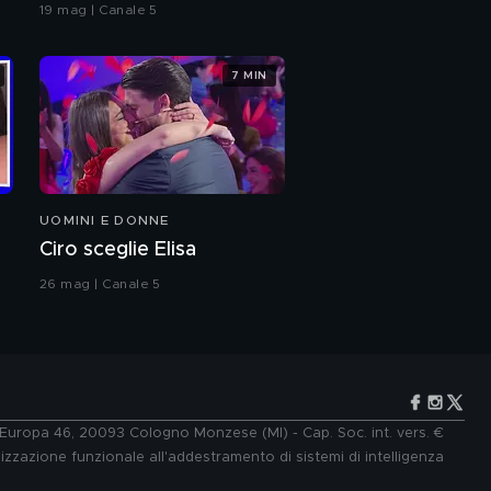
coreografia
19 mag | Canale 5
tornata a lavorare
dietro le quinte della
TV"
7 MIN
I Pooh: l'intervista
integrale
Sonia Bruganelli: un
cuore allo specchio
UOMINI E DONNE
Sonia Bruganelli e
Ciro sceglie Elisa
l'amore per la figlia
Silvia
26 mag | Canale 5
Sonia Bruganelli: "La
verità sul mio rapporto
con Paolo Bonolis"
Davide Bonolis, il figlio
di Sonia Bruganelli
e Europa 46, 20093 Cologno Monzese (MI) - Cap. Soc. int. vers. €
lizzazione funzionale all'addestramento di sistemi di intelligenza
Sonia Bruganelli e il