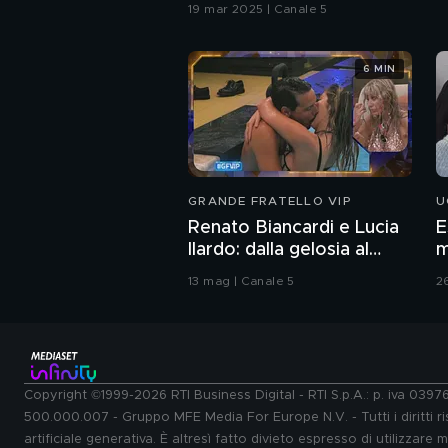
19 mar 2025 | Canale 5
6 MIN
GRANDE FRATELLO VIP
U
Renato Biancardi e Lucia
E
Ilardo: dalla gelosia al
m
bacio
13 mag | Canale 5
2
Copyright ©1999-2026 RTI Business Digital - RTI S.p.A.: p. iva 039
500.000.007 - Gruppo MFE Media For Europe N.V. - Tutti i diritti ris
artificiale generativa. È altresì fatto divieto espresso di utilizzare