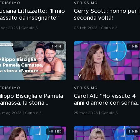
ERISSIMO
VERISSIMO
uciana Littizzetto: "Il mio
Gerry Scotti: nonno per 
assato da insegnante"
seconda volta!
3 set 2025 | Canale 5
05 feb 2023 | Canale 5
1 MIN
1 MIN
ERISSIMO
VERISSIMO
ilippo Bisciglia e Pamela
Carol Alt: "Ho vissuto 4
amassa, la storia
anni d'amore con senna
'amore
mentre ero sposata"
4 mag 2023 | Canale 5
25 mar 2023 | Canale 5
48 SEC
3 MIN