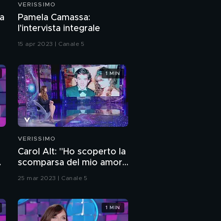
VERISSIMO
I Pooh: "I nostri inizi"
la
Pamela Camassa:
l'intervista integrale
15 apr 2023 | Canale 5
I Pooh ricordano
Valerino Negrini
1 MIN
I Pooh: "Le nostre vite
prima del successo"
La straordinaria
carriera dei Pooh
VERISSIMO
Carol Alt: "Ho scoperto la
Roby Facchinetti e il
scomparsa del mio amore
segreto dei Pooh
Senna in tv"
25 mar 2023 | Canale 5
Dodi Battaglia e i
momenti difficili dei
Pooh
1 MIN