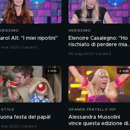
ERISSIMO
VERISSIMO
arol Alt: "I miei nipotini"
Elenoire Casalegno: "Ho
rischiato di perdere mia
5 mar 2023 | Canale 5
figlia"
06 mag 2023 | Canale 5
3 MIN
9 MIN
-STYLE
GRANDE FRATELLO VIP
uona festa del papà!
Alessandra Mussolini
vince questa edizione di
9 mar 2025 | Canale 5