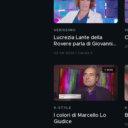
VERISSIMO
V
Lucrezia Lante della
C
Rovere parla di Giovanni
2
Malagò
02 ott 2022 | Canale 5
1 MIN
X-STYLE
X
I colori di Marcello Lo
B
Giudice
1