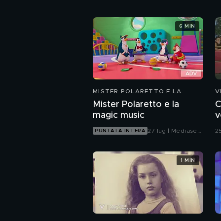
6 MIN
MISTER POLARETTO E LA
V
MAGIC MUSIC
Mister Polaretto e la
C
magic music
v
27 lug | Mediaset
2
PUNTATA INTERA
Infinity
1 MIN