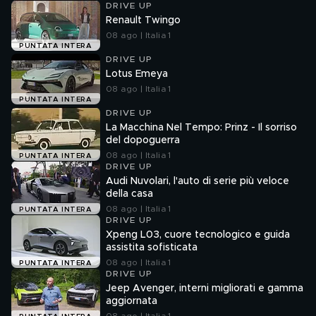
DRIVE UP
Renault Twingo
08 ago | Italia 1
PUNTATA INTERA
DRIVE UP
Lotus Emeya
08 ago | Italia 1
PUNTATA INTERA
DRIVE UP
La Macchina Nel Tempo: Prinz - Il sorriso
del dopoguerra
08 ago | Italia 1
PUNTATA INTERA
DRIVE UP
Audi Nuvolari, l'auto di serie più veloce
della casa
08 ago | Italia 1
PUNTATA INTERA
DRIVE UP
Xpeng L03, cuore tecnologico e guida
assistita sofisticata
08 ago | Italia 1
PUNTATA INTERA
DRIVE UP
Jeep Avenger, interni migliorati e gamma
aggiornata