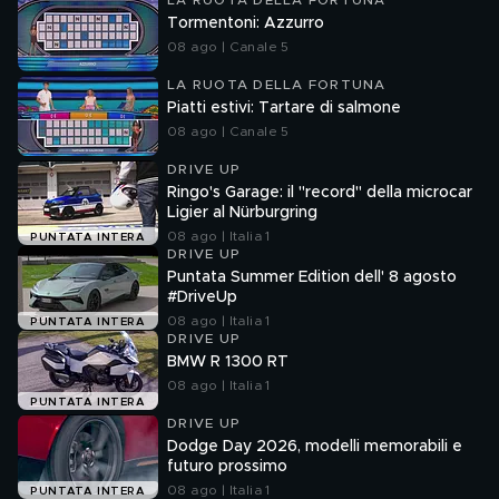
LA RUOTA DELLA FORTUNA
Tormentoni: Azzurro
08 ago | Canale 5
LA RUOTA DELLA FORTUNA
Piatti estivi: Tartare di salmone
08 ago | Canale 5
DRIVE UP
Ringo's Garage: il "record" della microcar
Ligier al Nürburgring
08 ago | Italia 1
PUNTATA INTERA
DRIVE UP
Puntata Summer Edition dell' 8 agosto
#DriveUp
08 ago | Italia 1
PUNTATA INTERA
DRIVE UP
BMW R 1300 RT
08 ago | Italia 1
PUNTATA INTERA
DRIVE UP
Dodge Day 2026, modelli memorabili e
futuro prossimo
08 ago | Italia 1
PUNTATA INTERA