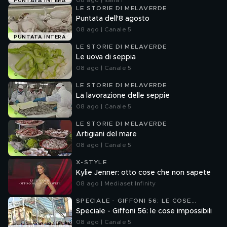
08 ago | Italia 1
PUNTATA INTERA
LE STORIE DI MELAVERDE
Puntata dell'8 agosto
08 ago | Canale 5
PUNTATA INTERA
LE STORIE DI MELAVERDE
Le uova di seppia
08 ago | Canale 5
LE STORIE DI MELAVERDE
La lavorazione delle seppie
08 ago | Canale 5
LE STORIE DI MELAVERDE
Artigiani del mare
08 ago | Canale 5
X-STYLE
Kylie Jenner: otto cose che non sapete
08 ago | Mediaset Infinity
SPECIALE - GIFFONI 56: LE COSE
IMPOSSIBILI
Speciale - Giffoni 56: le cose impossibili
08 ago | Canale 5