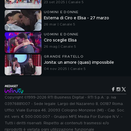
23 set 2025 | Canale 5
UOMINI E DONNE
Esterna di Ciro e Elisa - 27 marzo
26 mar | Canale 5
UOMINI E DONNE
Ciro sceglie Elisa
26 mag | Canale 5
GRANDE FRATELLO
Jonita: un amore (quasi) impossibile
04 nov 2025 | Canale 5
Copyright ©1999-2026 RTI Business Digital - RTI S.p.A.: p. iva
03976881007 - Sede legale: Largo del Nazareno 8, 00187 Roma.
Uffici: Viale Europa 46, 20093 Cologno Monzese (MI) - Cap. Soc.
int. vers. € 500.000.007 - Gruppo MFE Media For Europe N.V. -
Tutti i diritti riservati. Rispetto ai contenuti trasmessi e/o
riprodotti è vietata ogni utilizzazione funzionale