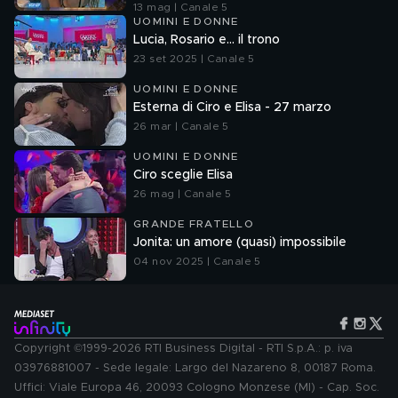
13 mag | Canale 5
UOMINI E DONNE
Lucia, Rosario e... il trono
23 set 2025 | Canale 5
UOMINI E DONNE
Esterna di Ciro e Elisa - 27 marzo
26 mar | Canale 5
UOMINI E DONNE
Ciro sceglie Elisa
26 mag | Canale 5
GRANDE FRATELLO
Jonita: un amore (quasi) impossibile
04 nov 2025 | Canale 5
Copyright ©1999-2026 RTI Business Digital - RTI S.p.A.: p. iva
03976881007 - Sede legale: Largo del Nazareno 8, 00187 Roma.
Uffici: Viale Europa 46, 20093 Cologno Monzese (MI) - Cap. Soc.