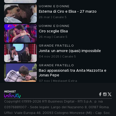
UOMINI E DONNE
Esterna di Ciro e Elisa - 27 marzo
26 mar | Canale 5
UOMINI E DONNE
Ciro sceglie Elisa
26 mag | Canale 5
GRANDE FRATELLO
Jonita: un amore (quasi) impossibile
04 nov 2025 | Canale 5
GRANDE FRATELLO
Baci appassionati tra Anita Mazzotta e
Jonas Pepe
07 nov | Mediaset Extra
Copyright ©1999-2026 RTI Business Digital - RTI S.p.A.: p. iva
03976881007 - Sede legale: Largo del Nazareno 8, 00187 Roma.
Uffici: Viale Europa 46, 20093 Cologno Monzese (MI) - Cap. Soc.