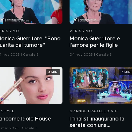
ERISSIMO
VERISSIMO
onica Guerritore: "Sono
Monica Guerritore e
uarita dal tumore"
l'amore per le figlie
4 nov 2023 | Canale 5
04 nov 2023 | Canale 5
4 MIN
7 MIN
-STYLE
GRANDE FRATELLO VIP
ancome Idole House
I finalisti inaugurano la
serata con una
9 mar 2025 | Canale 5