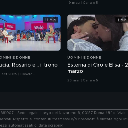
coreografia
19 mag | Canale 5
17 MIN
3 MIN
OMINI E DONNE
UOMINI E DONNE
ucia, Rosario e... il trono
Esterna di Ciro e Elisa - 
marzo
3 set 2025 | Canale 5
26 mar | Canale 5
76881007 - Sede legale: Largo del Nazareno 8, 00187 Roma. Uffici: Vial
ervati. Rispetto ai contenuti trasmessi e/o riprodotti è vietata ogni uti
 mezzi automatizzati di data scraping.