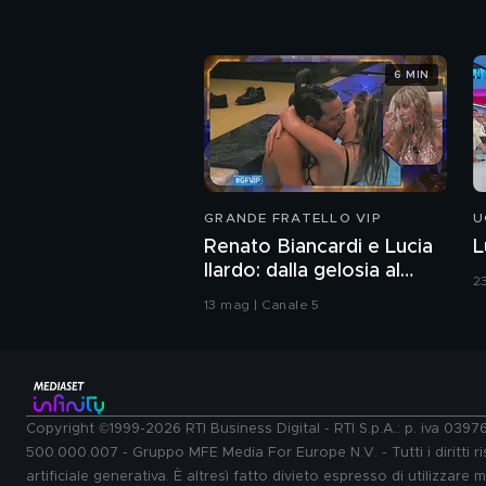
6 MIN
GRANDE FRATELLO VIP
U
Renato Biancardi e Lucia
L
Ilardo: dalla gelosia al
2
bacio
13 mag | Canale 5
Copyright ©1999-2026 RTI Business Digital - RTI S.p.A.: p. iva 039
500.000.007 - Gruppo MFE Media For Europe N.V. - Tutti i diritti ris
artificiale generativa. È altresì fatto divieto espresso di utilizzare