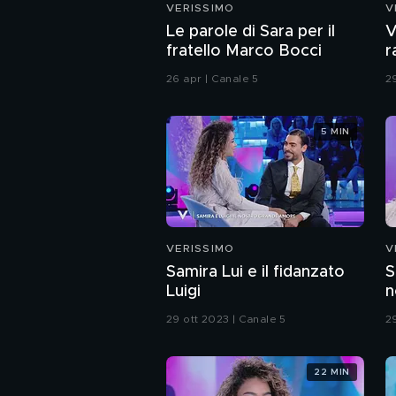
VERISSIMO
V
Le parole di Sara per il
V
fratello Marco Bocci
r
g
26 apr | Canale 5
2
5 MIN
VERISSIMO
V
Samira Lui e il fidanzato
S
Luigi
n
29 ott 2023 | Canale 5
2
22 MIN