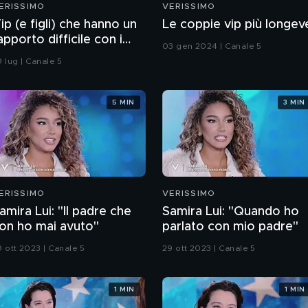
ERISSIMO
VERISSIMO
ip (e figli) che hanno un
Le coppie vip più longev
apporto difficile con i
03 gen 2024 | Canale 5
enitori
9 lug | Canale 5
5 MIN
3 MIN
ERISSIMO
VERISSIMO
amira Lui: "Il padre che
Samira Lui: "Quando ho
on ho mai avuto"
parlato con mio padre"
9 ott 2023 | Canale 5
29 ott 2023 | Canale 5
1 MIN
1 MIN