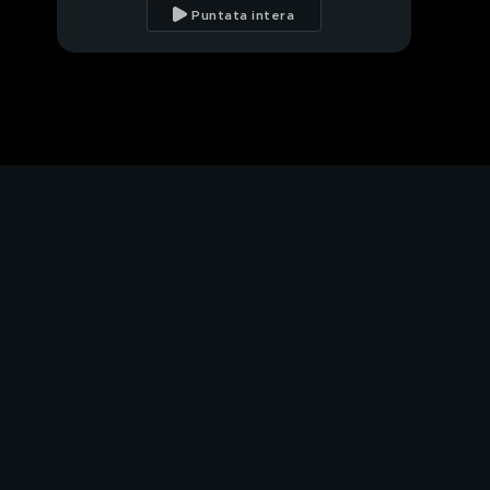
Acutis: l'intervista
Puntata intera
integrale