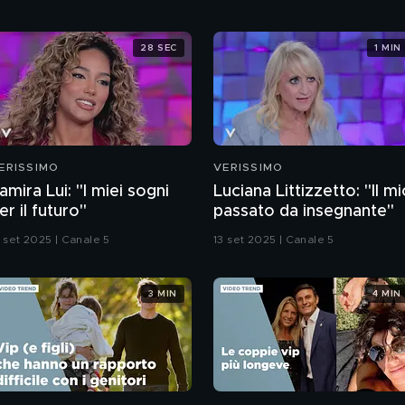
28 SEC
1 MIN
ERISSIMO
VERISSIMO
amira Lui: "I miei sogni
Luciana Littizzetto: "Il m
er il futuro"
passato da insegnante"
3 set 2025 | Canale 5
13 set 2025 | Canale 5
3 MIN
4 MIN