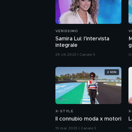
VERISSIMO
V
Samira Lui: l'intervista
M
integrale
g
29 ott 2023 | Canale 5
0
2 MIN
X-STYLE
X
Il connubio moda x motori
L
19 mar 2025 | Canale 5
1