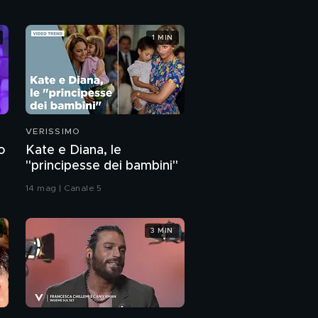
1 MIN
VERISSIMO
io
Kate e Diana, le
"principesse dei bambini"
14 mag | Canale 5
3 MIN