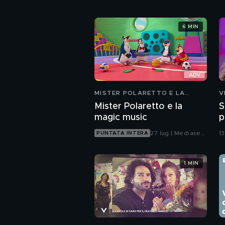
6 MIN
MISTER POLARETTO E LA
V
MAGIC MUSIC
Mister Polaretto e la
S
magic music
p
27 lug | Mediaset
1
PUNTATA INTERA
Infinity
1 MIN