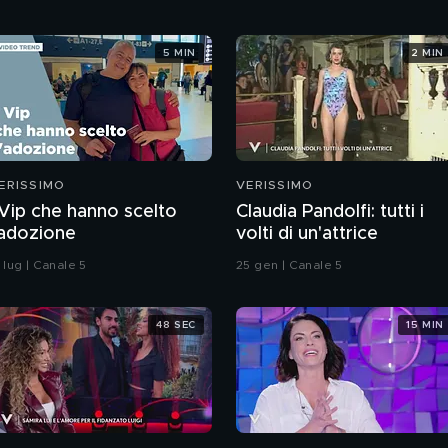
5 MIN
2 MIN
ERISSIMO
VERISSIMO
 Vip che hanno scelto
Claudia Pandolfi: tutti i
'adozione
volti di un'attrice
 lug | Canale 5
25 gen | Canale 5
48 SEC
15 MIN