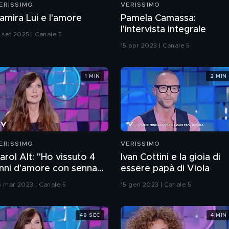
ERISSIMO
VERISSIMO
amira Lui e l'amore
Pamela Camassa:
l'intervista integrale
3 set 2025 | Canale 5
15 apr 2023 | Canale 5
1 MIN
2 MIN
ERISSIMO
VERISSIMO
arol Alt: "Ho vissuto 4
Ivan Cottini e la gioia di
nni d'amore con senna
essere papà di Viola
entre ero sposata"
5 mar 2023 | Canale 5
15 gen 2023 | Canale 5
48 SEC
4 MIN