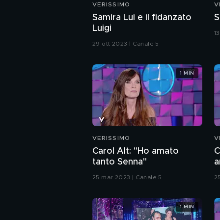
VERISSIMO
V
Samira Lui e il fidanzato
S
Luigi
1
29 ott 2023 | Canale 5
1 MIN
VERISSIMO
V
Carol Alt: "Ho amato
C
tanto Senna"
a
m
25 mar 2023 | Canale 5
2
1 MIN