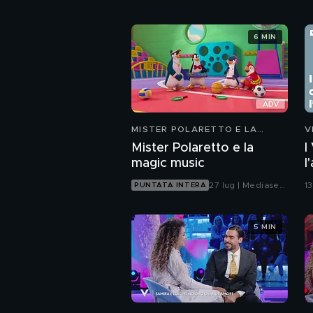
6 MIN
MISTER POLARETTO E LA
V
MAGIC MUSIC
Mister Polaretto e la
I
magic music
l
27 lug | Mediaset
13
PUNTATA INTERA
Infinity
5 MIN