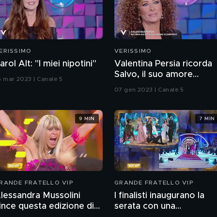
ERISSIMO
VERISSIMO
arol Alt: "I miei nipotini"
Valentina Persia ricorda
Salvo, il suo amore
5 mar 2023 | Canale 5
scomparso
07 gen 2023 | Canale 5
9 MIN
7 MIN
RANDE FRATELLO VIP
GRANDE FRATELLO VIP
lessandra Mussolini
I finalisti inaugurano la
ince questa edizione di
serata con una