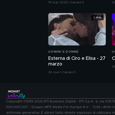
G
19 mar 2025 | Canale 5
2
3 MIN
UOMINI E DONNE
U
Esterna di Ciro e Elisa - 27
C
marzo
2
26 mar | Canale 5
Copyright ©1999-2026 RTI Business Digital - RTI S.p.A.: p. iva 039
500.000.007 - Gruppo MFE Media For Europe N.V. - Tutti i diritti ris
artificiale generativa. È altresì fatto divieto espresso di utilizzare