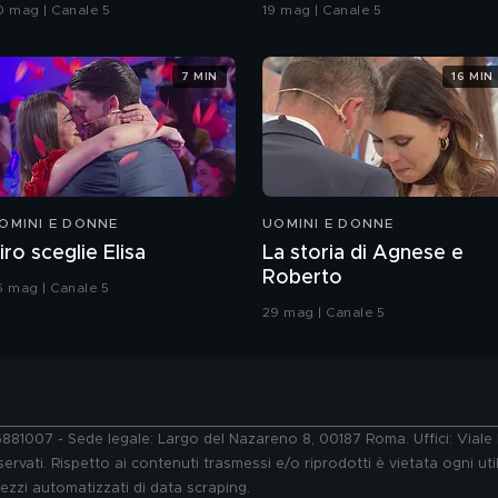
rande Fratello VIP
coreografia
0 mag | Canale 5
19 mag | Canale 5
7 MIN
16 MIN
OMINI E DONNE
UOMINI E DONNE
iro sceglie Elisa
La storia di Agnese e
Roberto
6 mag | Canale 5
29 mag | Canale 5
76881007 - Sede legale: Largo del Nazareno 8, 00187 Roma. Uffici: Vial
ervati. Rispetto ai contenuti trasmessi e/o riprodotti è vietata ogni uti
 mezzi automatizzati di data scraping.