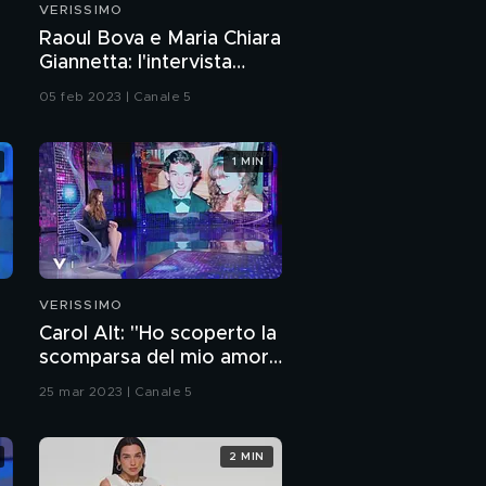
VERISSIMO
Arisa e il rapporto con
Raoul Bova e Maria Chiara
il successo
Giannetta: l'intervista
integrale
05 feb 2023 | Canale 5
Il "best of" di
Raimondo Todaro e
Arisa ad "Amici"
1 MIN
Raimondo Todaro e
Arisa e il rapporto con
gli altri insegnati
Pupo: l'intervista
integrale
VERISSIMO
Carol Alt: "Ho scoperto la
Pupo: "Sono pronto
scomparsa del mio amore
per il mio tour"
Senna in tv"
25 mar 2023 | Canale 5
Pupo raccontato dalla
figlia Ilaria
2 MIN