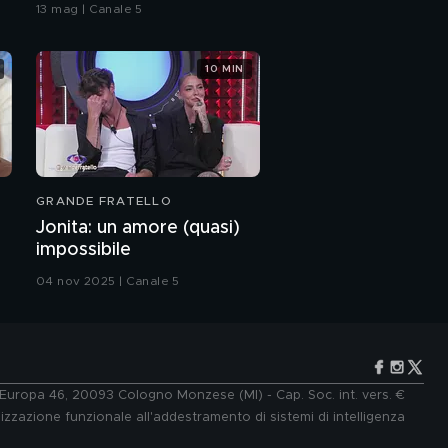
bacio
13 mag | Canale 5
10 MIN
Pupo e il duetto con
sua figlia Clara
Orietta Berti:
l'intervista integrale
GRANDE FRATELLO
Orietta Berti e
Jonita: un amore (quasi)
l'esperienza del
impossibile
"Grande Fratello"
04 nov 2025 | Canale 5
Orietta Berti: "Io e
Osvaldo, una vita
sempre insieme"
Orietta Berti e
Osvaldo: un amore
lungo una vita
e Europa 46, 20093 Cologno Monzese (MI) - Cap. Soc. int. vers. €
lizzazione funzionale all'addestramento di sistemi di intelligenza
Orietta Berti e la gioia