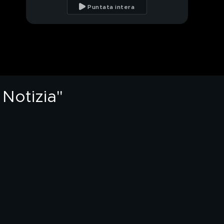
rapporto con Gerry
Puntata intera
Scotti
Michelle Hunziker e i
suoi 19 anni a "Striscia
la Notizia"
Michelle Hunziker e le
sue gravidanze
 Notizia"
PROSSIMO VIDEO
Michelle Hunziker e la
prima puntata di
"Striscia la Notizia"
Michelle Hunziker e
l'amore
Raimondo Todaro e
Arisa e la loro
esperienza ad "Amici"
Raimondo Todaro e
Arisa: destini incrociati