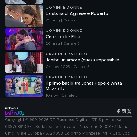
UOMINI E DONNE
La storia di Agnese e Roberto
29 mag | Canale 5
UOMINI E DONNE
Ciro sceglie Elisa
26 mag | Canale 5
GRANDE FRATELLO
Jonita: un amore (quasi) impossibile
04 nov 2025 | Canale 5
GRANDE FRATELLO
Il primo bacio tra Jonas Pepe e Anita
Mazzotta
10 nov | Canale 5
Copyright ©1999-2026 RTI Business Digital - RTI S.p.A.: p. iva
03976881007 - Sede legale: Largo del Nazareno 8, 00187 Roma.
Uffici: Viale Europa 46, 20093 Cologno Monzese (MI) - Cap. Soc.