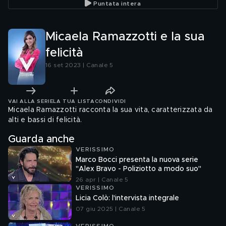
Puntata intera
Micaela Ramazzotti e la sua
felicità
16 set 2023 | Canale 5
VAI ALLA SERIE
LA TUA LISTA
CONDIVIDI
Micaela Ramazzotti racconta la sua vita, caratterizzata da
alti e bassi di felicità.
Guarda anche
VERISSIMO
Marco Bocci presenta la nuova serie
"Alex Bravo - Poliziotto a modo suo"
26 apr | Canale 5
VERISSIMO
Licia Colò: l'intervista integrale
07 giu 2025 | Canale 5