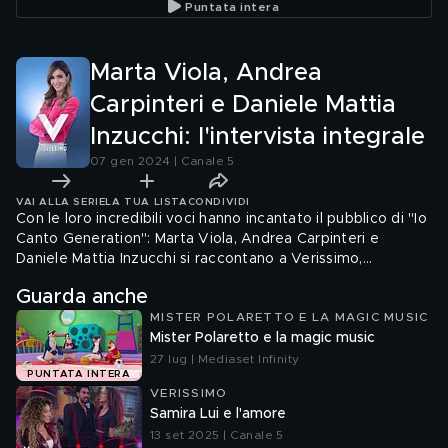
Puntata intera
Marta Viola, Andrea
Carpinteri e Daniele Mattia
Inzucchi: l'intervista integrale
07 gen 2024 | Canale 5
VAI ALLA SERIE
LA TUA LISTA
CONDIVIDI
Con le loro incredibili voci hanno incantato il pubblico di "Io
Canto Generation": Marta Viola, Andrea Carpinteri e
Daniele Mattia Inzucchi si raccontano a Verissimo,
accompagnati dai loro capisquadra Benedetta Caretta,
Guarda anche
Mietta e Anna Tatangelo.
MISTER POLARETTO E LA MAGIC MUSIC
Mister Polaretto e la magic music
27 lug | Mediaset Infinity
PUNTATA INTERA
VERISSIMO
Samira Lui e l'amore
13 set 2025 | Canale 5