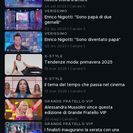
nostra storia d'amore"
24 set 2023 | Canale 5
VERISSIMO
Enrico Nigiotti: "Sono papà di due
gemelli"
02 dic 2023 | Canale 5
VERISSIMO
Enrico Nigiotti: "Sono diventato papà"
02 dic 2023 | Canale 5
X-STYLE
Tendenze moda: primavera 2025
19 mar 2025 | Canale 5
X-STYLE
Il tema del tempo che passa nel cinema
19 mar 2025 | Canale 5
GRANDE FRATELLO VIP
Alessandra Mussolini vince questa
edizione di Grande Fratello VIP
20 mag | Canale 5
GRANDE FRATELLO VIP
I finalisti inaugurano la serata con una