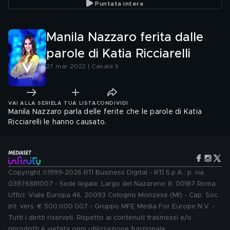
Puntata intera
Manila Nazzaro ferita dalle
parole di Katia Ricciarelli
27 mar 2022 | Canale 5
VAI ALLA SERIE
LA TUA LISTA
CONDIVIDI
Manila Nazzaro parla delle ferite che le parole di Katia
Ricciarelli le hanno causato.
Copyright ©1999-2026 RTI Business Digital - RTI S.p.A.: p. iva
03976881007 - Sede legale: Largo del Nazareno 8, 00187 Roma.
Uffici: Viale Europa 46, 20093 Cologno Monzese (MI) - Cap. Soc.
int. vers. € 500.000.007 - Gruppo MFE Media For Europe N.V. -
Tutti i diritti riservati. Rispetto ai contenuti trasmessi e/o
riprodotti è vietata ogni utilizzazione funzionale