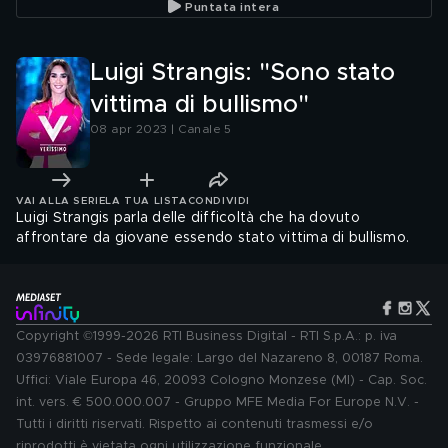
Puntata intera
Luigi Strangis: "Sono stato
vittima di bullismo"
08 apr 2023 | Canale 5
VAI ALLA SERIE
LA TUA LISTA
CONDIVIDI
Luigi Strangis parla delle difficoltà che ha dovuto
affrontare da giovane essendo stato vittima di bullismo.
Copyright ©1999-2026 RTI Business Digital - RTI S.p.A.: p. iva
03976881007 - Sede legale: Largo del Nazareno 8, 00187 Roma.
Uffici: Viale Europa 46, 20093 Cologno Monzese (MI) - Cap. Soc.
int. vers. € 500.000.007 - Gruppo MFE Media For Europe N.V. -
Tutti i diritti riservati. Rispetto ai contenuti trasmessi e/o
riprodotti è vietata ogni utilizzazione funzionale