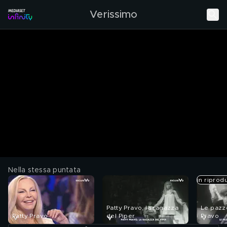
Verissimo
Nella stessa puntata
in riprod
Patty Pravo, la ragazza
Le pazze
Patty Pravo
del Piper
Pravo