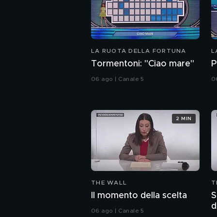
LA RUOTA DELLA FORTUNA
L
Tormentoni: "Ciao mare"
P
06 ago | Canale 5
0
2 MIN
THE WALL
T
Il momento della scelta
S
d
06 ago | Canale 5