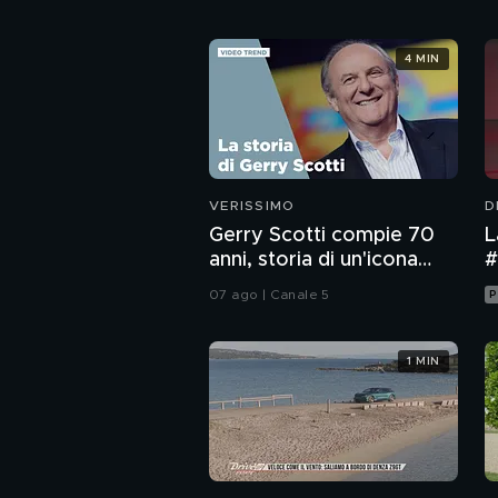
4 MIN
VERISSIMO
D
Gerry Scotti compie 70
L
anni, storia di un'icona
#
della tv
07 ago | Canale 5
P
1 MIN