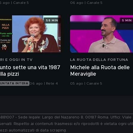
nda di...?
6 ago | Canale 5
06 ago | Canale 5
58 MIN
5 MIN
ERI E OGGI IN TV
LA RUOTA DELLA FORTUNA
unto sette una vita 1987
Michele alla Ruota delle
illa pizzi
Meraviglie
06 ago | Rete 4
05 ago | Canale 5
UNTATA INTERA
76881007 - Sede legale: Largo del Nazareno 8, 00187 Roma. Uffici: Vial
ervati. Rispetto ai contenuti trasmessi e/o riprodotti è vietata ogni uti
 mezzi automatizzati di data scraping.