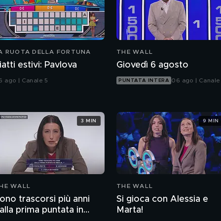
A RUOTA DELLA FORTUNA
THE WALL
iatti estivi: Pavlova
Giovedì 6 agosto
6 ago | Canale 5
06 ago | Canale
PUNTATA INTERA
3 MIN
9 MIN
HE WALL
THE WALL
ono trascorsi più anni
Si gioca con Alessia e
alla prima puntata in
Marta!