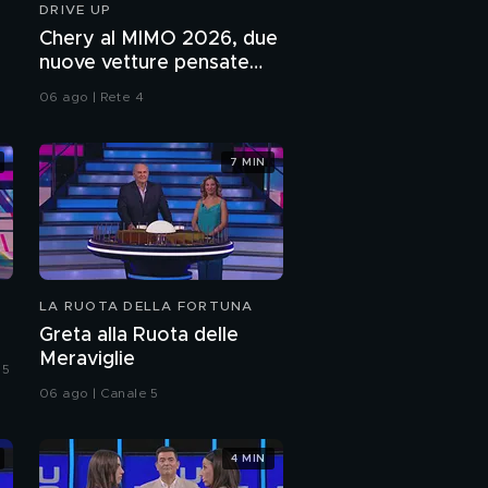
DRIVE UP
Veronica Peparini e
Chery al MIMO 2026, due
Andreas Muller
nuove vetture pensate
presentano la loro
per le famiglie
grande famiglia
06 ago | Rete 4
Manila Nazzaro e
Stefano Oradei, la
festa di matrimonio
7 MIN
La lettera dei figli di
Veronica Peparini
Gli auguri di Matilde
Brandi a Manila
LA RUOTA DELLA FORTUNA
Nazzaro e Stefano
Oradei
Greta alla Ruota delle
Manila Nazzaro e
Meraviglie
Stefano Oradei,
 5
finalmente sposi!
06 ago | Canale 5
Orietta Berti, tra canto,
recitazione e tv!
4 MIN