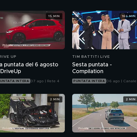
15 MIN
166 MIN
RIVE UP
TIM BATTITI LIVE
a puntata del 6 agosto
Sesta puntata -
DriveUp
Compilation
07 ago | Rete 4
06 ago | Canale
UNTATA INTERA
PUNTATA INTERA
2 MIN
2 MIN