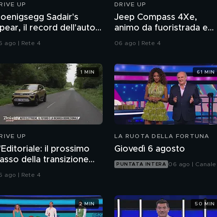
RIVE UP
DRIVE UP
oenigsegg Sadair's
Jeep Compass 4Xe,
pear, il record dell'auto a
animo da fuoristrada e
attoncini
nuovo assetto
6 ago | Rete 4
06 ago | Rete 4
1 MIN
61 MIN
RIVE UP
LA RUOTA DELLA FORTUNA
'Editoriale: il prossimo
Giovedì 6 agosto
asso della transizione
06 ago | Canale
PUNTATA INTERA
nergetica
6 ago | Rete 4
2 MIN
50 MIN