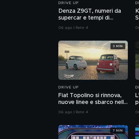
DRIVE UP
D
Denza Z9GT, numeri da
K
supercar e tempi di
S
ricarica velocissimi
m
06 ago | Rete 4
0
3 MIN
DRIVE UP
D
Fiat Topolino si rinnova,
L
nuove linee e sbarco nella
p
Città del Vaticano
e
06 ago | Rete 4
0
7 MIN