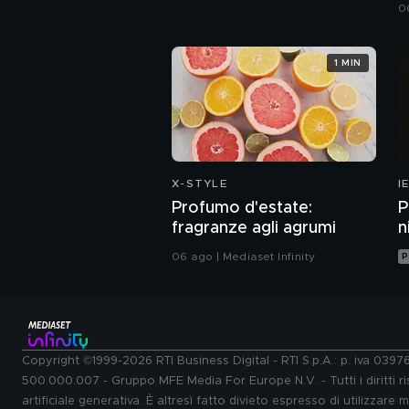
o
0
1 MIN
X-STYLE
I
Profumo d'estate:
P
fragranze agli agrumi
n
06 ago | Mediaset Infinity
P
Copyright ©1999-2026 RTI Business Digital - RTI S.p.A.: p. iva 039
500.000.007 - Gruppo MFE Media For Europe N.V. - Tutti i diritti ris
artificiale generativa. È altresì fatto divieto espresso di utilizzare