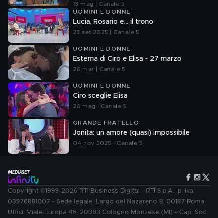
13 mag | Canale 5
UOMINI E DONNE
Lucia, Rosario e... il trono
23 set 2025 | Canale 5
UOMINI E DONNE
Esterna di Ciro e Elisa - 27 marzo
26 mar | Canale 5
UOMINI E DONNE
Ciro sceglie Elisa
26 mag | Canale 5
GRANDE FRATELLO
Jonita: un amore (quasi) impossibile
04 nov 2025 | Canale 5
Copyright ©1999-2026 RTI Business Digital - RTI S.p.A.: p. iva
03976881007 - Sede legale: Largo del Nazareno 8, 00187 Roma.
Uffici: Viale Europa 46, 20093 Cologno Monzese (MI) - Cap. Soc.