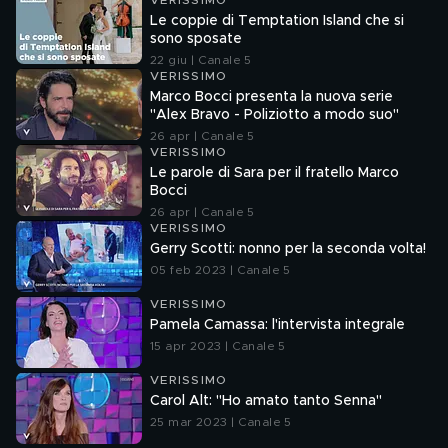
VERISSIMO
Le coppie di Temptation Island che si
sono sposate
22 giu | Canale 5
VERISSIMO
Marco Bocci presenta la nuova serie
"Alex Bravo - Poliziotto a modo suo"
26 apr | Canale 5
VERISSIMO
Le parole di Sara per il fratello Marco
Bocci
26 apr | Canale 5
VERISSIMO
Gerry Scotti: nonno per la seconda volta!
05 feb 2023 | Canale 5
VERISSIMO
Pamela Camassa: l'intervista integrale
15 apr 2023 | Canale 5
VERISSIMO
Carol Alt: "Ho amato tanto Senna"
25 mar 2023 | Canale 5