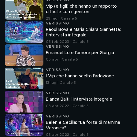
VERISSIMO
Vip (e figli) che hanno un rapporto
difficile con i genitori
29 lug | Canale 5
VERISSIMO
Raoul Bova e Maria Chiara Giannetta:
l'intervista integrale
05 feb 2023 | Canale 5
VERISSIMO
Emanuel Lo e l'amore per Giorgia
05 apr | Canale 5
VERISSIMO
I Vip che hanno scelto l'adozione
13 lug | Canale 5
VERISSIMO
Bianca Balti: l'intervista integrale
03 apr 2022 | Canale 5
VERISSIMO
Belen e Cecilia: "La forza di mamma
Veronica"
03 apr 2022 | Canale 5