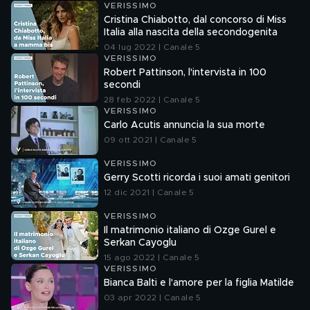
VERISSIMO
Cristina Chiabotto, dal concorso di Miss
Italia alla nascita della secondogenita
04 lug 2022 | Canale 5
VERISSIMO
Robert Pattinson, l'intervista in 100
secondi
28 feb 2022 | Canale 5
VERISSIMO
Carlo Acutis annuncia la sua morte
09 ott 2021 | Canale 5
VERISSIMO
Gerry Scotti ricorda i suoi amati genitori
12 dic 2021 | Canale 5
VERISSIMO
Il matrimonio italiano di Ozge Gurel e
Serkan Cayoglu
15 ago 2022 | Canale 5
VERISSIMO
Bianca Balti e l'amore per la figlia Matilde
03 apr 2022 | Canale 5