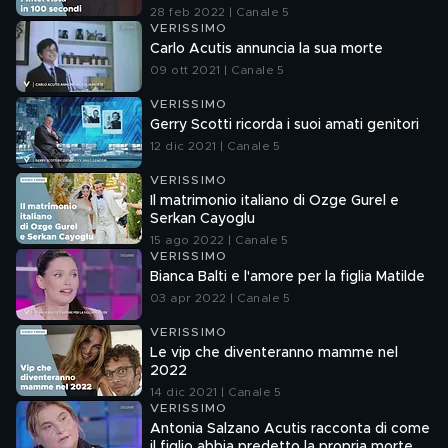
28 feb 2022 | Canale 5
VERISSIMO
Carlo Acutis annuncia la sua morte
09 ott 2021 | Canale 5
VERISSIMO
Gerry Scotti ricorda i suoi amati genitori
12 dic 2021 | Canale 5
VERISSIMO
Il matrimonio italiano di Ozge Gurel e
Serkan Cayoglu
15 ago 2022 | Canale 5
VERISSIMO
Bianca Balti e l'amore per la figlia Matilde
03 apr 2022 | Canale 5
VERISSIMO
Le vip che diventeranno mamme nel
2022
14 dic 2021 | Canale 5
VERISSIMO
Antonia Salzano Acutis racconta di come
il figlio abbia predetto la propria morte