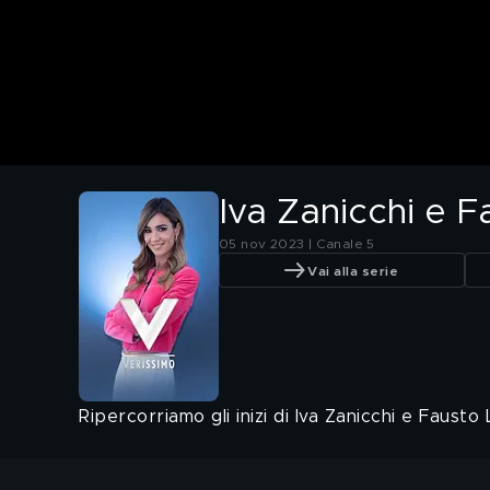
Iva Zanicchi e F
05 nov 2023 | Canale 5
Vai alla serie
Ripercorriamo gli inizi di Iva Zanicchi e Fausto