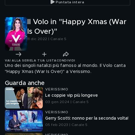
Puntata intera
Il Volo in "Happy Xmas (War
Is Over)"
11 dic 2022 | Canale 5
VAI ALLA SERIE
LA TUA LISTA
CONDIVIDI
Uno dei singoli natalizi più famoso al mondo. Il Volo canta
"Happy Xmas (War Is Over)" a Verissimo.
Guarda anche
VERISSIMO
Le coppie vip più longeve
03 gen 2024 | Canale 5
VERISSIMO
Gerry Scotti: nonno per la seconda volta!
05 feb 2023 | Canale 5