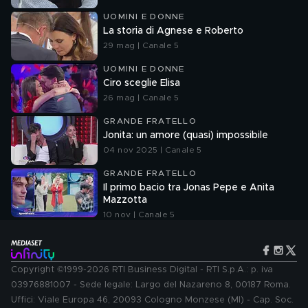
UOMINI E DONNE
La storia di Agnese e Roberto
29 mag | Canale 5
UOMINI E DONNE
Ciro sceglie Elisa
26 mag | Canale 5
GRANDE FRATELLO
Jonita: un amore (quasi) impossibile
04 nov 2025 | Canale 5
GRANDE FRATELLO
Il primo bacio tra Jonas Pepe e Anita
Mazzotta
10 nov | Canale 5
Copyright ©1999-2026 RTI Business Digital - RTI S.p.A.: p. iva
03976881007 - Sede legale: Largo del Nazareno 8, 00187 Roma.
Uffici: Viale Europa 46, 20093 Cologno Monzese (MI) - Cap. Soc.