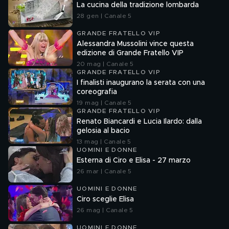
La cucina della tradizione lombarda
28 gen | Canale 5
GRANDE FRATELLO VIP
Alessandra Mussolini vince questa
edizione di Grande Fratello VIP
20 mag | Canale 5
GRANDE FRATELLO VIP
I finalisti inaugurano la serata con una
coreografia
19 mag | Canale 5
GRANDE FRATELLO VIP
Renato Biancardi e Lucia Ilardo: dalla
gelosia al bacio
13 mag | Canale 5
UOMINI E DONNE
Esterna di Ciro e Elisa - 27 marzo
26 mar | Canale 5
UOMINI E DONNE
Ciro sceglie Elisa
26 mag | Canale 5
UOMINI E DONNE