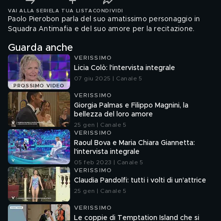
VAI ALLA SERIE
LA TUA LISTA
CONDIVIDI
Paolo Pierobon parla del suo amatissimo personaggio in
Squadra Antimafia e del suo amore per la recitazione.
Guarda anche
VERISSIMO
Licia Colò: l'intervista integrale
07 giu 2025 | Canale 5
PROSSIMO VIDEO
VERISSIMO
Giorgia Palmas e Filippo Magnini, la
bellezza del loro amore
25 gen | Canale 5
VERISSIMO
Raoul Bova e Maria Chiara Giannetta:
l'intervista integrale
05 feb 2023 | Canale 5
VERISSIMO
Claudia Pandolfi: tutti i volti di un'attrice
25 gen | Canale 5
VERISSIMO
Le coppie di Temptation Island che si