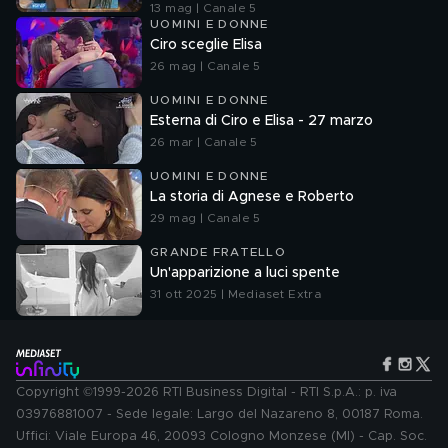
13 mag | Canale 5
UOMINI E DONNE
Ciro sceglie Elisa
26 mag | Canale 5
UOMINI E DONNE
Esterna di Ciro e Elisa - 27 marzo
26 mar | Canale 5
UOMINI E DONNE
La storia di Agnese e Roberto
29 mag | Canale 5
GRANDE FRATELLO
Un'apparizione a luci spente
31 ott 2025 | Mediaset Extra
Copyright ©1999-2026 RTI Business Digital - RTI S.p.A.: p. iva
03976881007 - Sede legale: Largo del Nazareno 8, 00187 Roma.
Uffici: Viale Europa 46, 20093 Cologno Monzese (MI) - Cap. Soc.