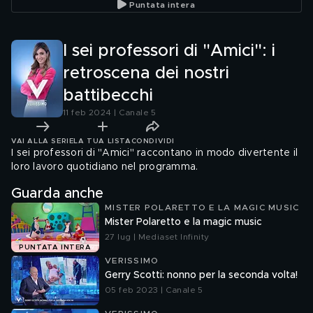
Puntata intera
I sei professori di "Amici": i
retroscena dei nostri
battibecchi
11 feb 2024 | Canale 5
VAI ALLA SERIE
LA TUA LISTA
CONDIVIDI
I sei professori di "Amici" raccontano in modo divertente il
loro lavoro quotidiano nel programma.
Guarda anche
MISTER POLARETTO E LA MAGIC MUSIC
Mister Polaretto e la magic music
27 lug | Mediaset Infinity
PUNTATA INTERA
VERISSIMO
Gerry Scotti: nonno per la seconda volta!
05 feb 2023 | Canale 5