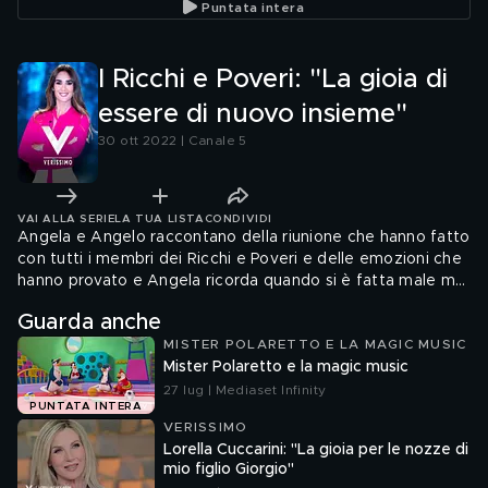
Puntata intera
I Ricchi e Poveri: "La gioia di
essere di nuovo insieme"
30 ott 2022 | Canale 5
VAI ALLA SERIE
LA TUA LISTA
CONDIVIDI
Angela e Angelo raccontano della riunione che hanno fatto
con tutti i membri dei Ricchi e Poveri e delle emozioni che
hanno provato e Angela ricorda quando si è fatta male ma
nonostante questo non hai mai perso il sorriso.
Guarda anche
MISTER POLARETTO E LA MAGIC MUSIC
Mister Polaretto e la magic music
27 lug | Mediaset Infinity
PUNTATA INTERA
VERISSIMO
Lorella Cuccarini: "La gioia per le nozze di
mio figlio Giorgio"