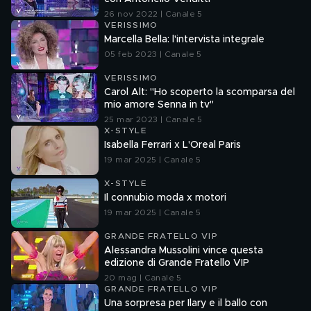
26 nov 2022 | Canale 5
VERISSIMO
Marcella Bella: l'intervista integrale
05 feb 2023 | Canale 5
VERISSIMO
Carol Alt: "Ho scoperto la scomparsa del
mio amore Senna in tv"
25 mar 2023 | Canale 5
X-STYLE
Isabella Ferrari x L'Oreal Paris
19 mar 2025 | Canale 5
X-STYLE
Il connubio moda x motori
19 mar 2025 | Canale 5
GRANDE FRATELLO VIP
Alessandra Mussolini vince questa
edizione di Grande Fratello VIP
20 mag | Canale 5
GRANDE FRATELLO VIP
Una sorpresa per Ilary e il ballo con