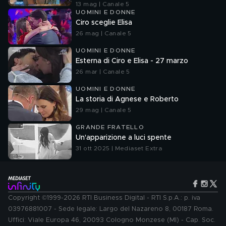
13 mag | Canale 5
UOMINI E DONNE
Ciro sceglie Elisa
26 mag | Canale 5
UOMINI E DONNE
Esterna di Ciro e Elisa - 27 marzo
26 mar | Canale 5
UOMINI E DONNE
La storia di Agnese e Roberto
29 mag | Canale 5
GRANDE FRATELLO
Un'apparizione a luci spente
31 ott 2025 | Mediaset Extra
Copyright ©1999-2026 RTI Business Digital - RTI S.p.A.: p. iva
03976881007 - Sede legale: Largo del Nazareno 8, 00187 Roma.
Uffici: Viale Europa 46, 20093 Cologno Monzese (MI) - Cap. Soc.