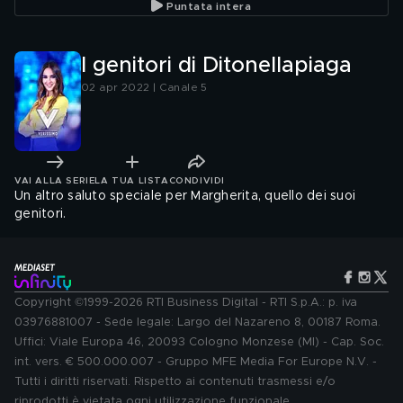
Puntata intera
I genitori di Ditonellapiaga
02 apr 2022 | Canale 5
VAI ALLA SERIE
LA TUA LISTA
CONDIVIDI
Un altro saluto speciale per Margherita, quello dei suoi
genitori.
Copyright ©1999-2026 RTI Business Digital - RTI S.p.A.: p. iva
03976881007 - Sede legale: Largo del Nazareno 8, 00187 Roma.
Uffici: Viale Europa 46, 20093 Cologno Monzese (MI) - Cap. Soc.
int. vers. € 500.000.007 - Gruppo MFE Media For Europe N.V. -
Tutti i diritti riservati. Rispetto ai contenuti trasmessi e/o
riprodotti è vietata ogni utilizzazione funzionale