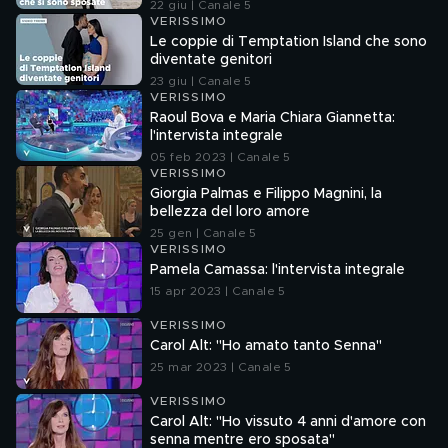
22 giu | Canale 5
VERISSIMO
Le coppie di Temptation Island che sono
diventate genitori
23 giu | Canale 5
VERISSIMO
Raoul Bova e Maria Chiara Giannetta:
l'intervista integrale
05 feb 2023 | Canale 5
VERISSIMO
Giorgia Palmas e Filippo Magnini, la
bellezza del loro amore
25 gen | Canale 5
VERISSIMO
Pamela Camassa: l'intervista integrale
15 apr 2023 | Canale 5
VERISSIMO
Carol Alt: "Ho amato tanto Senna"
25 mar 2023 | Canale 5
VERISSIMO
Carol Alt: "Ho vissuto 4 anni d'amore con
senna mentre ero sposata"