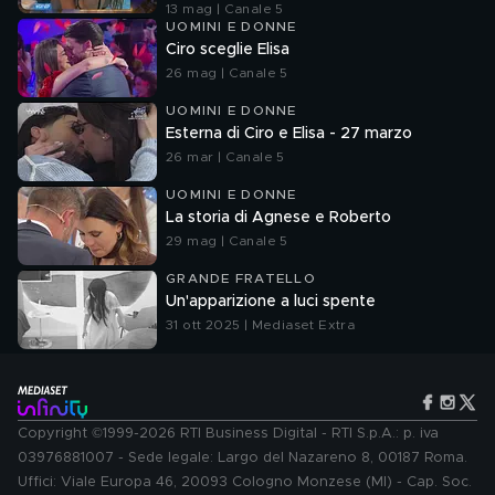
13 mag | Canale 5
UOMINI E DONNE
Ciro sceglie Elisa
26 mag | Canale 5
UOMINI E DONNE
Esterna di Ciro e Elisa - 27 marzo
26 mar | Canale 5
UOMINI E DONNE
La storia di Agnese e Roberto
29 mag | Canale 5
GRANDE FRATELLO
Un'apparizione a luci spente
31 ott 2025 | Mediaset Extra
Copyright ©1999-2026 RTI Business Digital - RTI S.p.A.: p. iva
03976881007 - Sede legale: Largo del Nazareno 8, 00187 Roma.
Uffici: Viale Europa 46, 20093 Cologno Monzese (MI) - Cap. Soc.