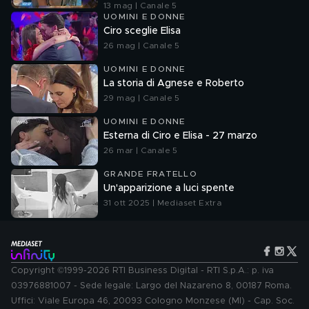
13 mag | Canale 5
UOMINI E DONNE
Ciro sceglie Elisa
26 mag | Canale 5
UOMINI E DONNE
La storia di Agnese e Roberto
29 mag | Canale 5
UOMINI E DONNE
Esterna di Ciro e Elisa - 27 marzo
26 mar | Canale 5
GRANDE FRATELLO
Un'apparizione a luci spente
31 ott 2025 | Mediaset Extra
Copyright ©1999-2026 RTI Business Digital - RTI S.p.A.: p. iva
03976881007 - Sede legale: Largo del Nazareno 8, 00187 Roma.
Uffici: Viale Europa 46, 20093 Cologno Monzese (MI) - Cap. Soc.