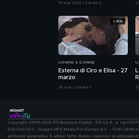
G
19 mar 2025 | Canale 5
2
3 MIN
UOMINI E DONNE
U
Esterna di Ciro e Elisa - 27
L
marzo
R
26 mar | Canale 5
2
Copyright ©1999-2026 RTI Business Digital - RTI S.p.A.: p. iva 039
500.000.007 - Gruppo MFE Media For Europe N.V. - Tutti i diritti ris
artificiale generativa. È altresì fatto divieto espresso di utilizzare