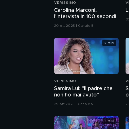
VERISSIMO
V
Carolina Marconi,
L
l'intervista in 100 secondi
0
20 ott 2025 | Canale 5
5 MIN
VERISSIMO
V
Samira Lui: "Il padre che
S
non ho mai avuto"
p
29 ott 2023 | Canale 5
2
3 MIN