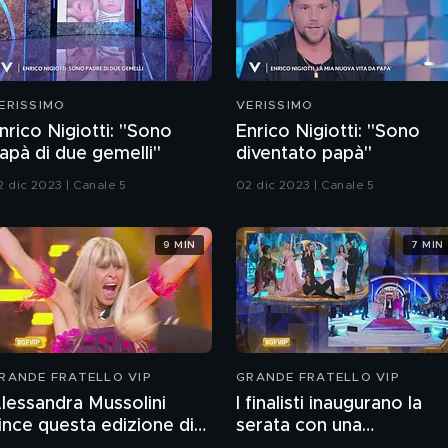
ERISSIMO
VERISSIMO
nrico Nigiotti: "Sono
Enrico Nigiotti: "Sono
apà di due gemelli"
diventato papà"
2 dic 2023 | Canale 5
02 dic 2023 | Canale 5
9 MIN
7 MIN
RANDE FRATELLO VIP
GRANDE FRATELLO VIP
lessandra Mussolini
I finalisti inaugurano la
ince questa edizione di
serata con una