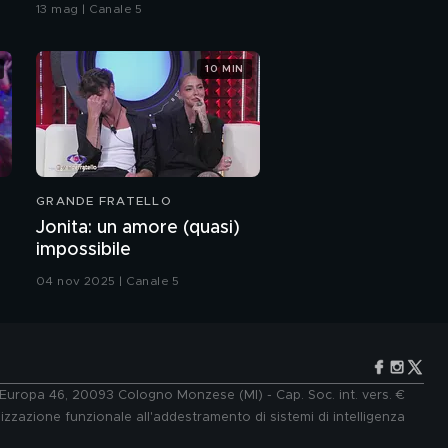
bacio
13 mag | Canale 5
Matthew ad "Amici"
10 MIN
Mew e il nuovo singolo
"Posatenebre"
Mew in "Posatenebre"
GRANDE FRATELLO
Mew: l'intervista
Jonita: un amore (quasi)
integrale
impossibile
04 nov 2025 | Canale 5
Fabio Canino: "I miei 60
anni"
Fabio Canino: tra cuore
e ironia
e Europa 46, 20093 Cologno Monzese (MI) - Cap. Soc. int. vers. €
lizzazione funzionale all'addestramento di sistemi di intelligenza
Fabio Canino: "La mia