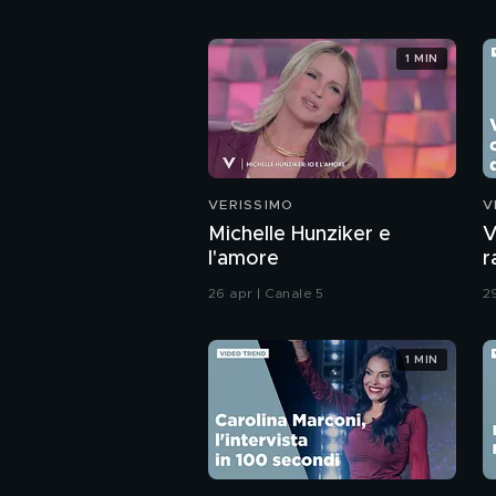
1 MIN
VERISSIMO
V
Michelle Hunziker e
V
l'amore
r
g
26 apr | Canale 5
2
1 MIN