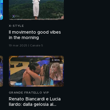
Mew: "Perché ho
lasciato Amici"
Mew e il sostegno di
Maria De Filippi
X-STYLE
Il movimento good vibes
in the morning
Mew: "Le luci e le
ombre della mia
19 mar 2025 | Canale 5
anima"
Vanessa, la sorella di
6 MIN
Mew
Mew e il legame con la
sorella Vanessa
Mew e l'amore per
GRANDE FRATELLO VIP
Matthew
Renato Biancardi e Lucia
Ilardo: dalla gelosia al
L'amore di Mew e