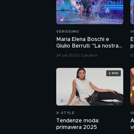
VERISSIMO
V
Maria Elena Boschi e
E
Giulio Berruti: "La nostra
p
storia d'amore"
24 set 2023 | Canale 5
0
2 MIN
X-STYLE
G
Tendenze moda:
A
primavera 2025
v