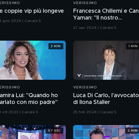
ERISSIMO
VERISSIMO
e coppie vip più longeve
Francesca Chillemi e Can
Yaman: "Il nostro
3 gen 2024 | Canale 5
rapporto sul set"
27 apr 2024 | Canale 5
3 MIN
1 MIN
ERISSIMO
VERISSIMO
amira Lui: "Quando ho
Luca Di Carlo, l'avvocato
arlato con mio padre"
di Ilona Staller
9 ott 2023 | Canale 5
25 feb 2024 | Canale 5
57 SEC
2 MIN