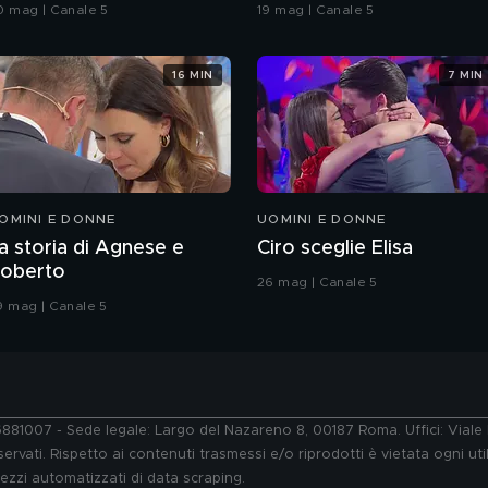
rande Fratello VIP
coreografia
0 mag | Canale 5
19 mag | Canale 5
16 MIN
7 MIN
OMINI E DONNE
UOMINI E DONNE
a storia di Agnese e
Ciro sceglie Elisa
oberto
26 mag | Canale 5
9 mag | Canale 5
76881007 - Sede legale: Largo del Nazareno 8, 00187 Roma. Uffici: Vial
ervati. Rispetto ai contenuti trasmessi e/o riprodotti è vietata ogni uti
 mezzi automatizzati di data scraping.