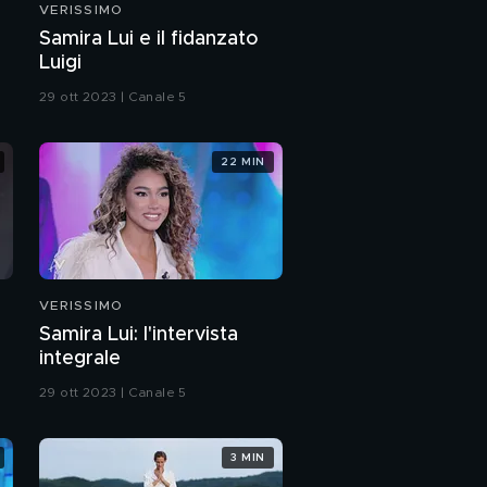
VERISSIMO
Lua e Sol, i figli di
Samira Lui e il fidanzato
Juliana Moreira
Luigi
29 ott 2023 | Canale 5
Juliana Moreira e
l'amore per i figli Lua e
Sol
22 MIN
Juliana Moreira:
l'intervista integrale
Il percorso di Mew ad
"Amici"
VERISSIMO
Samira Lui: l'intervista
Mew: "La mia rinascita
integrale
dopo Amici"
29 ott 2023 | Canale 5
Mew e l'emozione di
tornare ad "Amici"
3 MIN