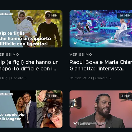
3 MIN
19 MIN
ERISSIMO
VERISSIMO
ip (e figli) che hanno un
Raoul Bova e Maria Chia
apporto difficile con i
Giannetta: l'intervista
enitori
integrale
9 lug | Canale 5
05 feb 2023 | Canale 5
4 MIN
3 MIN