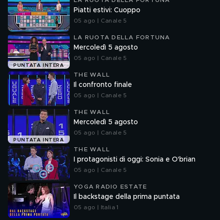
LA RUOTA DELLA FORTUNA
Piatti estivi: Cuoppo
05 ago | Canale 5
LA RUOTA DELLA FORTUNA
Mercoledì 5 agosto
05 ago | Canale 5
PUNTATA INTERA
THE WALL
Il confronto finale
05 ago | Canale 5
THE WALL
Mercoledì 5 agosto
05 ago | Canale 5
PUNTATA INTERA
THE WALL
I protagonisti di oggi: Sonia e O'brian
05 ago | Canale 5
YOGA RADIO ESTATE
Il backstage della prima puntata
05 ago | Italia 1