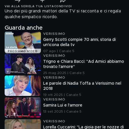
VAI ALLA SERIE
LA TUA LISTA
CONDIVIDI
Uno dei più grandi mattori della TV si racconta e ci regala
qualche simpatico ricordo.
Guarda anche
VERISSIMO
Gerry Scotti compie 70 anni, storia di
un'icona della tv
07 ago | Canale 5
PROSSIMO VIDEO
VERISSIMO
Trigno e Chiara Bacci: "Ad Amici abbiamo
trovato l'amore"
25 mag 2025 | Canale 5
VERISSIMO
Le parole di Nadia Toffa a Verissimo nel
2018
19 ott 2025 | Canale 5
VERISSIMO
Samira Lui e l'amore
13 set 2025 | Canale 5
VERISSIMO
Lorella Cuccarini: "La gioia per le nozze di