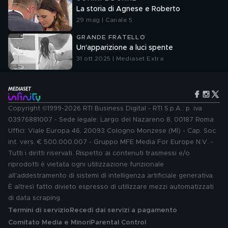
La storia di Agnese e Roberto
29 mag | Canale 5
GRANDE FRATELLO
Un'apparizione a luci spente
31 ott 2025 | Mediaset Extra
Copyright ©1999-2026 RTI Business Digital - RTI S.p.A.: p. iva
03976881007 - Sede legale: Largo del Nazareno 8, 00187 Roma.
Uffici: Viale Europa 46, 20093 Cologno Monzese (MI) - Cap. Soc.
int. vers. € 500.000.007 - Gruppo MFE Media For Europe N.V. -
Tutti i diritti riservati. Rispetto ai contenuti trasmessi e/o
riprodotti è vietata ogni utilizzazione funzionale
all'addestramento di sistemi di intelligenza artificiale generativa.
È altresì fatto divieto espresso di utilizzare mezzi automatizzati
di data scraping.
Termini di servizio
Recedi dai servizi a pagamento
Comitato Media e Minori
Parental Control