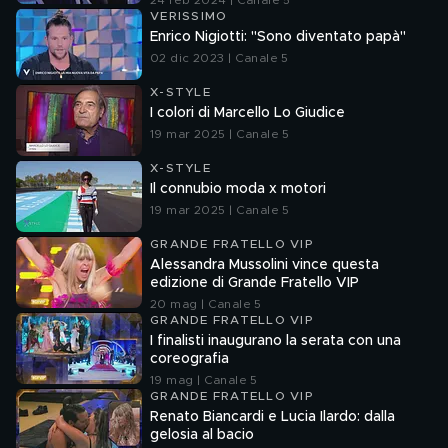
24 feb 2024 | Canale 5
VERISSIMO
Enrico Nigiotti: "Sono diventato papà"
02 dic 2023 | Canale 5
X-STYLE
I colori di Marcello Lo Giudice
19 mar 2025 | Canale 5
X-STYLE
Il connubio moda x motori
19 mar 2025 | Canale 5
GRANDE FRATELLO VIP
Alessandra Mussolini vince questa
edizione di Grande Fratello VIP
20 mag | Canale 5
GRANDE FRATELLO VIP
I finalisti inaugurano la serata con una
coreografia
19 mag | Canale 5
GRANDE FRATELLO VIP
Renato Biancardi e Lucia Ilardo: dalla
gelosia al bacio