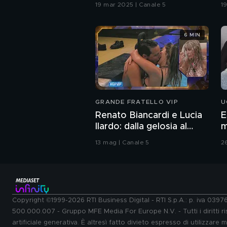
19 mar 2025 | Canale 5
1
6 MIN
GRANDE FRATELLO VIP
U
Renato Biancardi e Lucia
E
Ilardo: dalla gelosia al
m
bacio
13 mag | Canale 5
2
Copyright ©1999-2026 RTI Business Digital - RTI S.p.A.: p. iva 039
500.000.007 - Gruppo MFE Media For Europe N.V. - Tutti i diritti ris
artificiale generativa. È altresì fatto divieto espresso di utilizzare