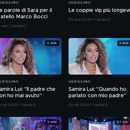
ERISSIMO
VERISSIMO
e parole di Sara per il
Le coppie vip più longev
ratello Marco Bocci
03 gen 2024 | Canale 5
6 apr | Canale 5
5 MIN
3 MIN
ERISSIMO
VERISSIMO
amira Lui: "Il padre che
Samira Lui: "Quando ho
on ho mai avuto"
parlato con mio padre"
9 ott 2023 | Canale 5
29 ott 2023 | Canale 5
3 MIN
57 SEC