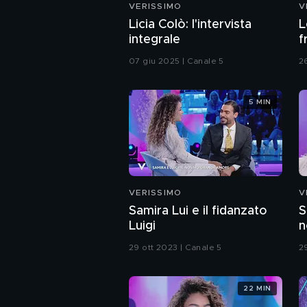
VERISSIMO
V
Licia Colò: l'intervista
L
integrale
f
07 giu 2025 | Canale 5
2
5 MIN
VERISSIMO
V
Samira Lui e il fidanzato
S
Luigi
n
29 ott 2023 | Canale 5
2
22 MIN