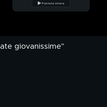
Uomini e Donne"
Puntata intera
Gemma Galgani e Ida
Platano: "La nostra
amicizia nata a Uomini
e Donne"
Ida Platano: "Il ricordo
della storia con
Riccardo Guarnieri"
ate giovanissime"
Il caffè sospeso di Ida
Platano e Roberta
Ida Platano: "Il caffè
sospeso con Roberta
di Padua"
Gemma Galgani e Ida
Platano: "Ci siamo
sposate
giovanissime"
Gemma Galgani ricorda
l'amata mamma Rosina