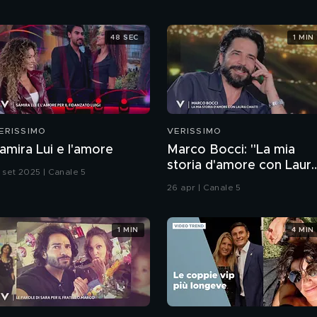
48 SEC
1 MIN
ERISSIMO
VERISSIMO
amira Lui e l'amore
Marco Bocci: "La mia
storia d'amore con Laur
3 set 2025 | Canale 5
Chiatti"
26 apr | Canale 5
1 MIN
4 MIN