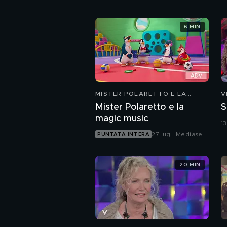
6 MIN
MISTER POLARETTO E LA
V
MAGIC MUSIC
Mister Polaretto e la
S
magic music
1
27 lug | Mediaset
PUNTATA INTERA
Infinity
20 MIN