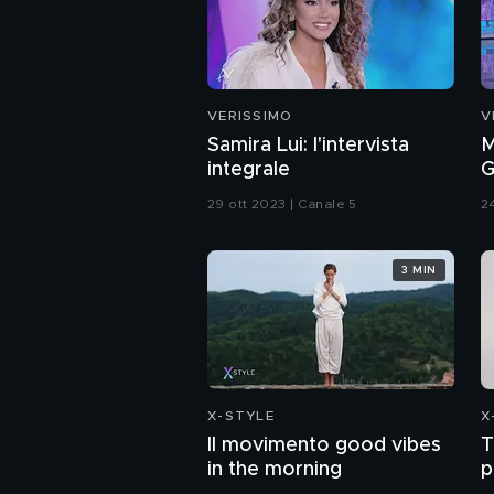
VERISSIMO
V
Samira Lui: l'intervista
M
integrale
G
s
29 ott 2023 | Canale 5
2
3 MIN
X-STYLE
X
Il movimento good vibes
T
in the morning
p