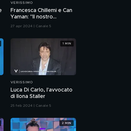
VERISSIMO
doloroso lutto"
Da "Grande Fratello": la
e
Francesca Chillemi e Can
scelta di Marco
Yaman: "Il nostro
Maddaloni
rapporto sul set"
27 apr 2024 | Canale 5
Marco Maddaloni: "La
scelta di uscire da
Grande Fratello"
1 MIN
Marco Maddaloni: "Il
dolore per la perdita di
mio suocero Mario"
Romina e Marco
Maddaloni: "Il ricordo
VERISSIMO
dell'amato papà Mario"
Luca Di Carlo, l'avvocato
Marco Maddaloni e il
di Ilona Staller
rapporto con il padre
25 feb 2024 | Canale 5
Marco Maddaloni e la
moglie Romina: "Il
2 MIN
nostro grande amore"