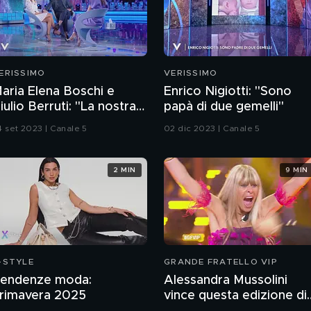
ERISSIMO
VERISSIMO
aria Elena Boschi e
Enrico Nigiotti: "Sono
iulio Berruti: "La nostra
papà di due gemelli"
toria d'amore"
4 set 2023 | Canale 5
02 dic 2023 | Canale 5
2 MIN
9 MIN
-STYLE
GRANDE FRATELLO VIP
endenze moda:
Alessandra Mussolini
rimavera 2025
vince questa edizione di