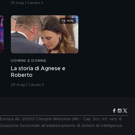
coreografia
19 mag | Canale 5
integrale
16 MIN
Il mondo di BigMama
BigMama: "La mia
infanzia ad Avellino"
UOMINI E DONNE
BigMama: "Sono stata
La storia di Agnese e
vittima di bullismo per
Roberto
il mio aspetto"
29 mag | Canale 5
BigMama: "A 16 anni ho
subito una violenza
sessuale"
BigMama:
"L'importanza di
denunciare gli abusi"
e Europa 46, 20093 Cologno Monzese (MI) - Cap. Soc. int. vers. €
lizzazione funzionale all'addestramento di sistemi di intelligenza
BigMama: "La mia lotta