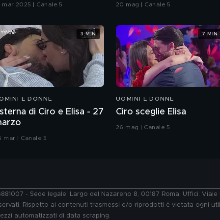
Grande Fratello VIP
9 mar 2025 | Canale 5
20 mag | Canale 5
3 MIN
7 MIN
OMINI E DONNE
UOMINI E DONNE
sterna di Ciro e Elisa - 27
Ciro sceglie Elisa
arzo
26 mag | Canale 5
6 mar | Canale 5
76881007 - Sede legale: Largo del Nazareno 8, 00187 Roma. Uffici: Vial
ervati. Rispetto ai contenuti trasmessi e/o riprodotti è vietata ogni uti
 mezzi automatizzati di data scraping.