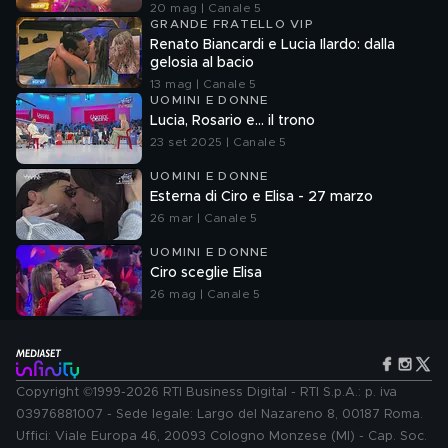
20 mag | Canale 5
GRANDE FRATELLO VIP
Renato Biancardi e Lucia Ilardo: dalla
gelosia al bacio
13 mag | Canale 5
UOMINI E DONNE
Lucia, Rosario e... il trono
23 set 2025 | Canale 5
UOMINI E DONNE
Esterna di Ciro e Elisa - 27 marzo
26 mar | Canale 5
UOMINI E DONNE
Ciro sceglie Elisa
26 mag | Canale 5
Copyright ©1999-2026 RTI Business Digital - RTI S.p.A.: p. iva
03976881007 - Sede legale: Largo del Nazareno 8, 00187 Roma.
Uffici: Viale Europa 46, 20093 Cologno Monzese (MI) - Cap. Soc.