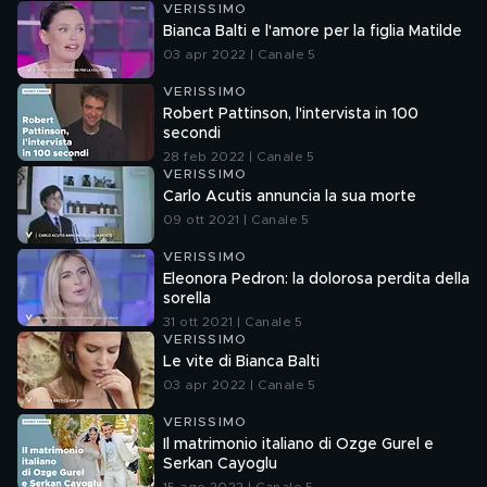
VERISSIMO
Bianca Balti e l'amore per la figlia Matilde
03 apr 2022 | Canale 5
VERISSIMO
Robert Pattinson, l'intervista in 100
secondi
28 feb 2022 | Canale 5
VERISSIMO
Carlo Acutis annuncia la sua morte
09 ott 2021 | Canale 5
VERISSIMO
Eleonora Pedron: la dolorosa perdita della
sorella
31 ott 2021 | Canale 5
VERISSIMO
Le vite di Bianca Balti
03 apr 2022 | Canale 5
VERISSIMO
Il matrimonio italiano di Ozge Gurel e
Serkan Cayoglu