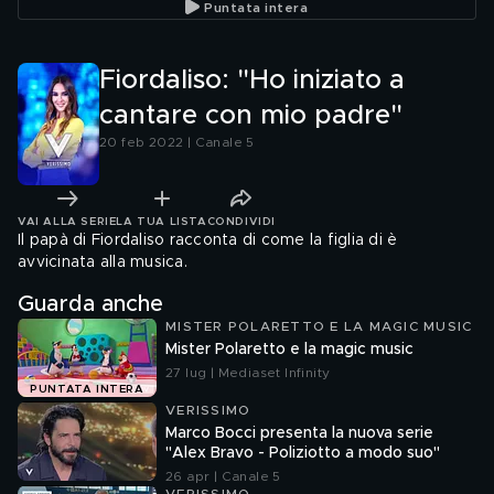
Puntata intera
Fiordaliso: "Ho iniziato a
cantare con mio padre"
20 feb 2022 | Canale 5
VAI ALLA SERIE
LA TUA LISTA
CONDIVIDI
Il papà di Fiordaliso racconta di come la figlia di è
avvicinata alla musica.
Guarda anche
MISTER POLARETTO E LA MAGIC MUSIC
Mister Polaretto e la magic music
27 lug | Mediaset Infinity
PUNTATA INTERA
VERISSIMO
Marco Bocci presenta la nuova serie
"Alex Bravo - Poliziotto a modo suo"
26 apr | Canale 5