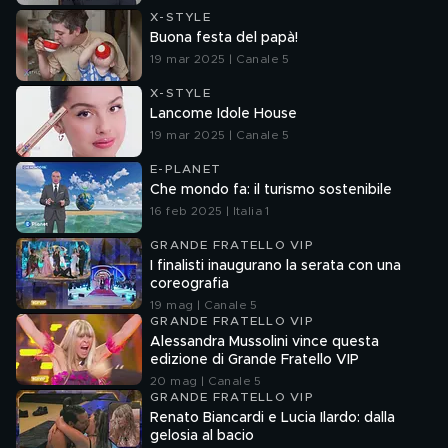
X-STYLE
Buona festa del papà!
19 mar 2025 | Canale 5
X-STYLE
Lancome Idole House
19 mar 2025 | Canale 5
E-PLANET
Che mondo fa: il turismo sostenibile
16 feb 2025 | Italia 1
GRANDE FRATELLO VIP
I finalisti inaugurano la serata con una
coreografia
19 mag | Canale 5
GRANDE FRATELLO VIP
Alessandra Mussolini vince questa
edizione di Grande Fratello VIP
20 mag | Canale 5
GRANDE FRATELLO VIP
Renato Biancardi e Lucia Ilardo: dalla
gelosia al bacio