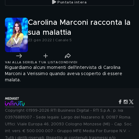
Puntata intera
Carolina Marconi racconta la
sua malattia
23 gen 2022 | Canale 5
VAI ALLA SERIE
LA TUA LISTA
CONDIVIDI
Riguardiamo alcuni momenti dell'intervista di Carolina
Marconi a Verissimo quando aveva scoperto di essere
malata.
Copyright ©1999-2026 RTI Business Digital - RTI S.p.A.: p. iva
03976881007 - Sede legale: Largo del Nazareno 8, 00187 Roma.
Uffici: Viale Europa 46, 20093 Cologno Monzese (MI) - Cap. Soc.
int. vers. € 500.000.007 - Gruppo MFE Media For Europe N.V. -
Tutti i diritti riservati. Rispetto ai contenuti trasmessi e/o