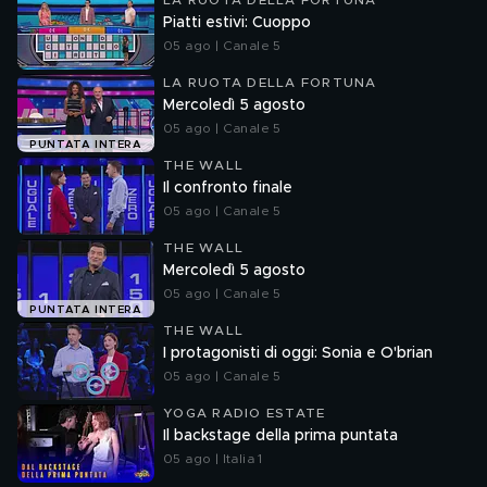
LA RUOTA DELLA FORTUNA
Piatti estivi: Cuoppo
05 ago | Canale 5
LA RUOTA DELLA FORTUNA
Mercoledì 5 agosto
05 ago | Canale 5
PUNTATA INTERA
THE WALL
Il confronto finale
05 ago | Canale 5
THE WALL
Mercoledì 5 agosto
05 ago | Canale 5
PUNTATA INTERA
THE WALL
I protagonisti di oggi: Sonia e O'brian
05 ago | Canale 5
YOGA RADIO ESTATE
Il backstage della prima puntata
05 ago | Italia 1